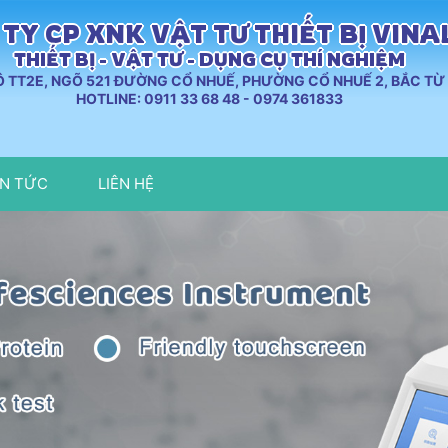
TY CP XNK VẬT TƯ THIẾT BỊ VIN
THIẾT BỊ - VẬT TƯ - DỤNG CỤ THÍ NGHIỆM
LÔ TT2E, NGÕ 521 ĐƯỜNG CỔ NHUẾ, PHƯỜNG CỔ NHUẾ 2, BẮC TỪ 
HOTLINE: 0911 33 68 48 - 0974 361833
IN TỨC
LIÊN HỆ