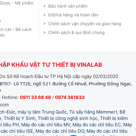
m Dược - Mỹ phẩm
Bảo hành sản phẩm
Đổi/trả hàng và hoàn tiền
m
Chính sách vận chuyển và giao hàng
ch cát - Bể cách
Chính sách & qui định chung
ạnh
ẬP KHẨU VẬT TƯ THIẾT BỊ VINALAB
Do Sở Kế hoạch Đầu tư TP Hà Nội cấp ngày 02/03/2020
BT07- Lô TT2E, ngõ 521 đường Cổ Nhuế, Phường Đông Ngạc,
m
 Hotline:
0911 33 68 48
/
0974 361833
.com
tich-Đức, máy ly tâm Trung Quốc, Tủ sấy hãng Memmert, Bể
, Thiết bị Y Sinh, Thiết bị công nghệ sinh học, Thiết bị kiểm
 tiêu PH, Máy đo các chỉ tiêu MV, Máy đo các chỉ tiêu EC, Máy
các chỉ tiêu ISE, Máy đo các chỉ tiêu DO, Máy đo các chỉ tiêu