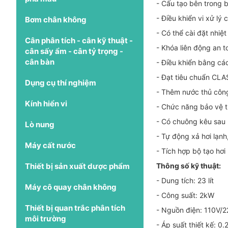
- Cấu tạo bên trong 
- Điều khiển vi xử lý 
Bơm chân không
- Có thể cài đặt nhiệ
Cân phân tích - cân kỹ thuật -
- Khóa liên động an t
cân sấy ẩm - cân tỷ trọng -
cân bàn
- Điều khiển bằng cá
- Đạt tiêu chuẩn CL
Dụng cụ thí nghiệm
- Thêm nước thủ côn
Kính hiển vi
- Chức năng bảo vệ t
- Có chuông kêu sau 
Lò nung
- Tự động xả hơi lạnh,
Máy cất nước
- Tích hợp bộ tạo hơ
Thiết bị sản xuất dược phẩm
Thông số kỹ thuật:
- Dung tích: 23 lít
Máy cô quay chân không
- Công suất: 2kW
Thiết bị quan trắc phân tích
- Nguồn điện: 110V/
môi trường
- Áp suất thiết kế: 0