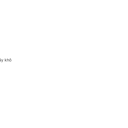
áy khô