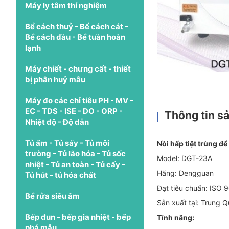
Máy ly tâm thí nghiệm
Bể cách thuỷ - Bể cách cát -
Bể cách dầu - Bể tuần hoàn
lạnh
Máy chiết - chưng cất - thiết
bị phân huỷ mẫu
Máy đo các chỉ tiêu PH - MV -
EC - TDS - ISE - DO - ORP -
Thông tin s
Nhiệt độ - Độ dẫn
Tủ ấm - Tủ sấy - Tủ môi
Nồi hấp tiệt trùng đ
trường - Tủ lão hóa - Tủ sốc
Model: DGT-23A
nhiệt - Tủ an toàn - Tủ cấy -
Hãng: Dengguan
Tủ hút - tủ hóa chất
Đạt tiêu chuẩn: ISO 9
Bể rửa siêu âm
Sản xuất tại: Trung 
Bếp đun - bếp gia nhiệt - bếp
Tính năng:
phá mẫu