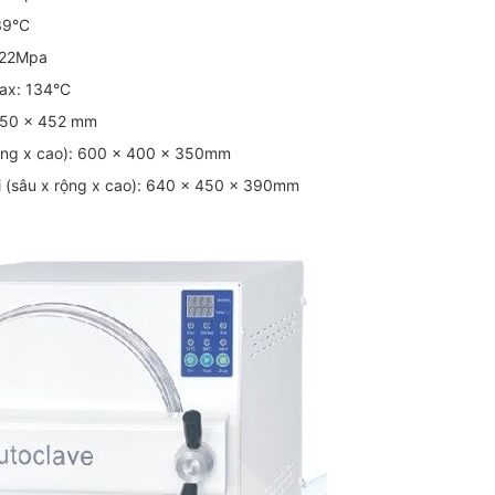
139°C
0.22Mpa
max: 134°C
 250 x 452 mm
rộng x cao): 600 x 400 x 350mm
i (sâu x rộng x cao): 640 x 450 x 390mm