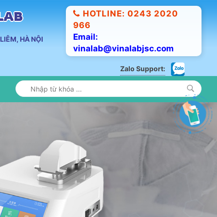
HOTLINE: 0243 2020
ALAB
966
Email:
LIÊM, HÀ NỘI
vinalab@vinalabjsc.com
Zalo Support: