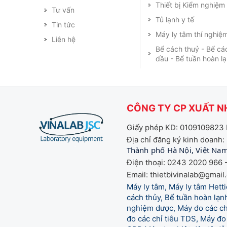
Thiết bị Kiểm nghiệ
Tư vấn
Tủ lạnh y tế
Tin tức
Máy ly tâm thí nghiệ
Liên hệ
Bể cách thuỷ - Bể cá
dầu - Bể tuần hoàn l
CÔNG TY CP XUẤT NH
Giấy phép KD: 0109109823 
Địa chỉ đăng ký kinh doanh:
Thành phố Hà Nội, Việt Na
Điện thoại: 0243 2020 966 -
Email: thietbivinalab@gmail
Máy ly tâm, Máy ly tâm Het
cách thủy, Bể tuần hoàn lạnh
nghiệm dược, Máy đo các chỉ
đo các chỉ tiêu TDS, Máy đo 