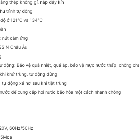
bằng thép không gỉ, nắp đậy kín
chu trình tự động
t độ ở 121°C và 134°C
oàn
c nút cảm ứng
ASS N Châu Âu
g
ự động: Bảo vệ quá nhiệt, quá áp, bảo vệ mực nước thấp, chống ch
khi khử trùng, tự động dừng
 tự động xả hơi sau khi tiệt trùng
i nước để cung cấp hơi nước bão hòa một cách nhanh chóng
220V, 60Hz/50Hz
.25Mpa