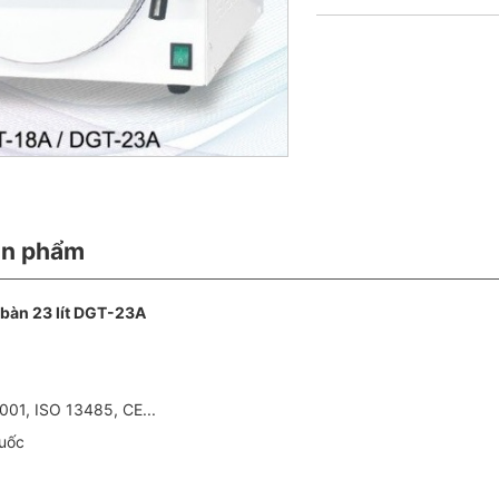
ản phẩm
ể bàn 23 lít DGT-23A
001, ISO 13485, CE...
Quốc