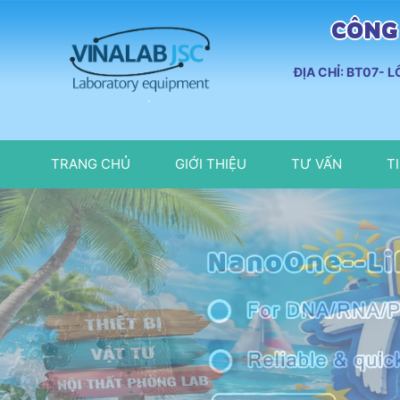
CÔNG 
ĐỊA CHỈ: BT07- 
TRANG CHỦ
GIỚI THIỆU
TƯ VẤN
T