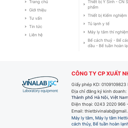
Trang chủ
Thiết bị Y Sinh - CN
phẩm
Giới thiệu
Thiết bị Kiểm nghiệ
Tư vấn
Tủ lạnh y tế
Tin tức
Máy ly tâm thí nghiệ
Liên hệ
Bể cách thuỷ - Bể cá
dầu - Bể tuần hoàn l
CÔNG TY CP XUẤT NH
Giấy phép KD: 0109109823 
Địa chỉ đăng ký kinh doanh:
Thành phố Hà Nội, Việt Na
Điện thoại: 0243 2020 966 -
Email: thietbivinalab@gmail
Máy ly tâm, Máy ly tâm Het
cách thủy, Bể tuần hoàn lạnh