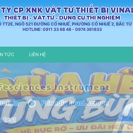
TY CP XNK VẬT TƯ THIẾT BỊ VIN
THIẾT BỊ - VẬT TƯ - DỤNG CỤ THÍ NGHIỆM
LÔ TT2E, NGÕ 521 ĐƯỜNG CỔ NHUẾ, PHƯỜNG CỔ NHUẾ 2, BẮC TỪ 
HOTLINE: 0911 33 68 48 - 0974 361833
IN TỨC
LIÊN HỆ