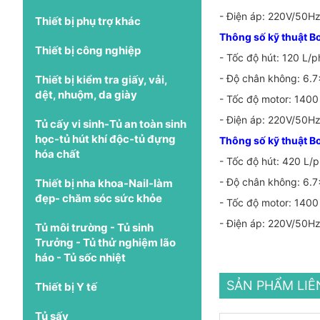
- Điện áp: 220V/50H
Thiết bị phụ trợ khác
Thông số kỹ thuật B
Thiết bị công nghiệp
- Tốc độ hút: 120 L/p
- Độ chân không: 6.
Thiết bị kiểm tra giấy, vải,
dệt, nhuộm, da giày
- Tốc độ motor: 1400
- Điện áp: 220V/50H
Tủ cấy vi sinh-Tủ an toàn sinh
học-tủ hút khí độc-tủ đựng
Thông số kỹ thuật B
hóa chất
- Tốc độ hút: 420 L/p
- Độ chân không: 6.
Thiết bị nha khoa-Nail-làm
đẹp- chăm sóc sức khỏe
- Tốc độ motor: 1400
- Điện áp: 220V/50H
Tủ môi trường - Tủ sinh
Trưởng - Tủ thử nghiệm lão
háo - Tủ sốc nhiệt
SẢN PHẨM LI
Thiết bị Y tế
Tủ sấy