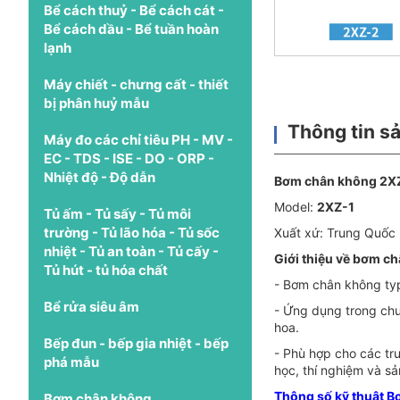
Bể cách thuỷ - Bể cách cát -
Bể cách dầu - Bể tuần hoàn
lạnh
Máy chiết - chưng cất - thiết
bị phân huỷ mẫu
Thông tin s
Máy đo các chỉ tiêu PH - MV -
EC - TDS - ISE - DO - ORP -
Nhiệt độ - Độ dẫn
Bơm chân không 2XZ
Model:
2XZ-1
Tủ ấm - Tủ sấy - Tủ môi
trường - Tủ lão hóa - Tủ sốc
Xuất xứ: Trung Quốc
nhiệt - Tủ an toàn - Tủ cấy -
Giới thiệu về bơm c
Tủ hút - tủ hóa chất
- Bơm chân không ty
Bể rửa siêu âm
- Ứng dụng trong chư
hoa.
Bếp đun - bếp gia nhiệt - bếp
- Phù hợp cho các tr
phá mẫu
học, thí nghiệm và s
Thông số kỹ thuật B
Bơm chân không