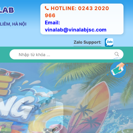
HOTLINE: 0243 2020
ALAB
966
Email:
LIÊM, HÀ NỘI
vinalab@vinalabjsc.com
Zalo Support: