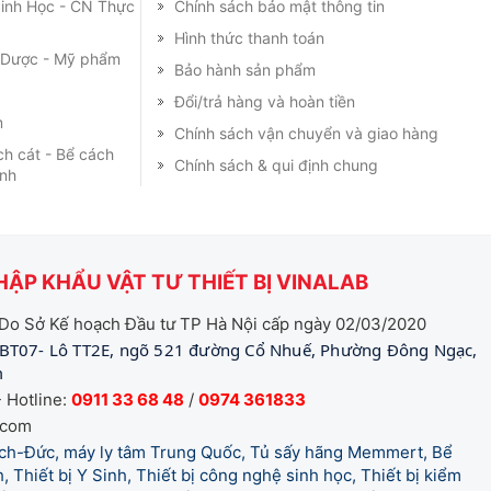
 Sinh Học - CN Thực
Chính sách bảo mật thông tin
Hình thức thanh toán
m Dược - Mỹ phẩm
Bảo hành sản phẩm
Đổi/trả hàng và hoàn tiền
m
Chính sách vận chuyển và giao hàng
ch cát - Bể cách
Chính sách & qui định chung
ạnh
ẬP KHẨU VẬT TƯ THIẾT BỊ VINALAB
Do Sở Kế hoạch Đầu tư TP Hà Nội cấp ngày 02/03/2020
BT07- Lô TT2E, ngõ 521 đường Cổ Nhuế, Phường Đông Ngạc,
m
 Hotline:
0911 33 68 48
/
0974 361833
.com
tich-Đức, máy ly tâm Trung Quốc, Tủ sấy hãng Memmert, Bể
, Thiết bị Y Sinh, Thiết bị công nghệ sinh học, Thiết bị kiểm