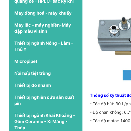
quang kế - HPLC- sắc ký khí
Máy đồng hoá - máy khuấy
Máy lắc - máy nghiền-Máy
dập mẫu vi sinh
Thiết bị ngành Nông - Lâm -
Thú Y
Micropipet
Nồi hấp tiệt trùng
Thiết bị đo nhanh
Thông số kỹ thuật B
Thiết bị nghiên cứu sản xuất
pin
- Tốc độ hút: 30 L/ph
- Độ chân không: 6.
Thiết bị ngành Khai Khoáng -
- Tốc độ motor: 1400
Gốm Ceramic - Xi Măng -
Thép