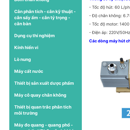
- Tốc độ hút: 60 L/ph
Cân phân tích - cân kỹ thuật -
- Độ chân không: 6.
cân sấy ẩm - cân tỷ trọng -
cân bàn
- Tốc độ motor: 1400
- Điện áp: 220V/50H
Dụng cụ thí nghiệm
Các dòng máy hút ch
Kính hiển vi
Lò nung
Máy cất nước
Thiết bị sản xuất dược phẩm
Máy cô quay chân không
Thiết bị quan trắc phân tích
môi trường
Máy đo quang - quang phổ -