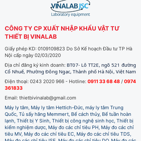
CÔNG TY CP XUẤT NHẬP KHẨU VẬT TƯ
THIẾT BỊ VINALAB
Giấy phép KD: 0109109823 Do Sở Kế hoạch Đầu tư TP Hà
Nội cấp ngày 02/03/2020
BT07- Lô TT2E, ngõ 521 đường
Địa chỉ đăng ký kinh doanh:
Cổ Nhuế, Phường Đông Ngạc, Thành phố Hà Nội, Việt Nam
Điện thoại: 0243 2020 966 - Hotline:
0911 33 68 48
/
0974
361833
Email: thietbivinalab@gmail.com
Máy ly tâm, Máy ly tâm Hettich-Đức, máy ly tâm Trung
Quốc, Tủ sấy hãng Memmert, Bể cách thủy, Bể tuần hoàn
lạnh, Thiết bị Y Sinh, Thiết bị công nghệ sinh học, Thiết bị
kiểm nghiệm dược, Máy đo các chỉ tiêu PH, Máy đo các chỉ
tiêu MV, Máy đo các chỉ tiêu EC, Máy đo các chỉ tiêu TDS,
Máy đo các chỉ tiêu ISE, Máy đo các chỉ tiêu DO, Máy đo các