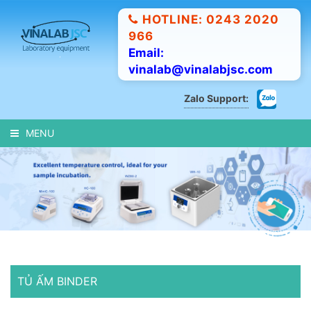
HOTLINE: 0243 2020
966
Email:
vinalab@vinalabjsc.com
Zalo Support:
MENU
TỦ ẤM BINDER