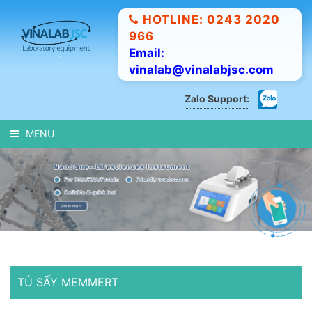
HOTLINE: 0243 2020
966
Email:
vinalab@vinalabjsc.com
Zalo Support:
MENU
TỦ SẤY MEMMERT