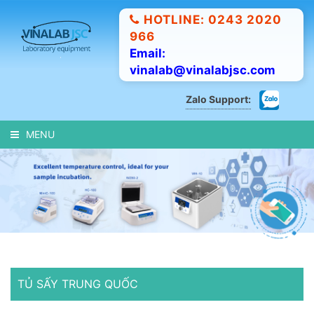
HOTLINE: 0243 2020
966
Email:
vinalab@vinalabjsc.com
Zalo Support:
MENU
TỦ SẤY TRUNG QUỐC