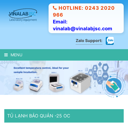
HOTLINE: 0243 2020
966
Email:
vinalab@vinalabjsc.com
Zalo Support:
MENU
TỦ LẠNH BẢO QUẢN -25 OC