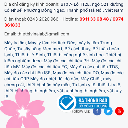
BT07- Lô TT2E, ngõ 521 đường
Địa chỉ đăng ký kinh doanh:
Cổ Nhuế, Phường Đông Ngạc, Thành phố Hà Nội, Việt Nam
Điện thoại: 0243 2020 966 - Hotline:
0911 33 68 48
/
0974
361833
Email: thietbivinalab@gmail.com
Máy ly tâm, Máy ly tâm Hettich-Đức, máy ly tâm Trung
Quốc, Tủ sấy hãng Memmert, Bể cách thủy, Bể tuần hoàn
lạnh, Thiết bị Y Sinh, Thiết bị công nghệ sinh học, Thiết bị
kiểm nghiệm dược, Máy đo các chỉ tiêu PH, Máy đo các chỉ
tiêu MV, Máy đo các chỉ tiêu EC, Máy đo các chỉ tiêu TDS,
Máy đo các chỉ tiêu ISE, Máy đo các chỉ tiêu DO, Máy đo các
chỉ tiêu ORP Máy đo nhiệt độ-độ dẫn, Máy Chiết, máy
chưng cất, thiết bị phân hủy mẫu, Tủ lạnh y tế,
thiết bị y tế,
thiết bị phòng thí nghiệm, vật tư phòng thí nghiệm, vật tư y
tế.
Follow Us: