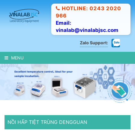
HOTLINE: 0243 2020
966
Email:
vinalab@vinalabjsc.com
Zalo Support:
MENU
NỒI HẤP TIỆT TRÙNG DENGGUAN