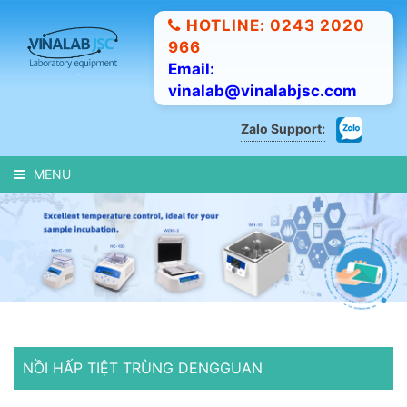
HOTLINE: 0243 2020
966
Email:
vinalab@vinalabjsc.com
Zalo Support:
MENU
NỒI HẤP TIỆT TRÙNG DENGGUAN