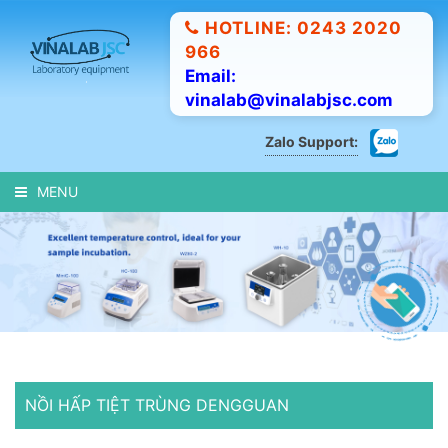
HOTLINE: 0243 2020
966
Email:
vinalab@vinalabjsc.com
Zalo Support:
MENU
NỒI HẤP TIỆT TRÙNG DENGGUAN