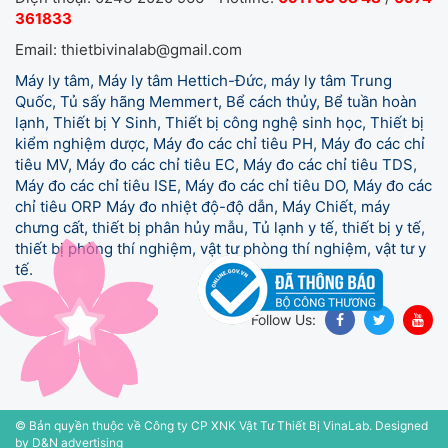
361833
Email: thietbivinalab@gmail.com
Máy ly tâm, Máy ly tâm Hettich-Đức, máy ly tâm Trung
Quốc, Tủ sấy hãng Memmert, Bể cách thủy, Bể tuần hoàn
lạnh, Thiết bị Y Sinh, Thiết bị công nghệ sinh học, Thiết bị
kiểm nghiệm dược, Máy đo các chỉ tiêu PH, Máy đo các chỉ
tiêu MV, Máy đo các chỉ tiêu EC, Máy đo các chỉ tiêu TDS,
Máy đo các chỉ tiêu ISE, Máy đo các chỉ tiêu DO, Máy đo các
chỉ tiêu ORP Máy đo nhiệt độ-độ dẫn, Máy Chiết, máy
chưng cất, thiết bị phân hủy mẫu, Tủ lạnh y tế,
thiết bị y tế,
thiết bị phòng thí nghiệm, vật tư phòng thí nghiệm, vật tư y
tế.
Follow Us:
© Bản quyền thuộc về Công ty CP XNK Vật Tư Thiết Bị VinaLab.
Designed
by D&N advertising