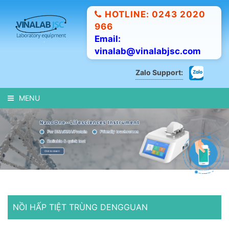
HOTLINE: 0243 2020
966
Email:
vinalab@vinalabjsc.com
Zalo Support:
MENU
NỒI HẤP TIỆT TRÙNG DENGGUAN