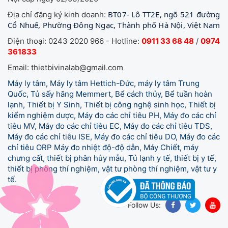
BT07- Lô TT2E, ngõ 521 đường
Địa chỉ đăng ký kinh doanh:
Cổ Nhuế, Phường Đông Ngạc, Thành phố Hà Nội, Việt Nam
Điện thoại: 0243 2020 966 - Hotline:
0911 33 68 48
/
0974
361833
Email: thietbivinalab@gmail.com
Máy ly tâm, Máy ly tâm Hettich-Đức, máy ly tâm Trung
Quốc, Tủ sấy hãng Memmert, Bể cách thủy, Bể tuần hoàn
lạnh, Thiết bị Y Sinh, Thiết bị công nghệ sinh học, Thiết bị
kiểm nghiệm dược, Máy đo các chỉ tiêu PH, Máy đo các chỉ
tiêu MV, Máy đo các chỉ tiêu EC, Máy đo các chỉ tiêu TDS,
Máy đo các chỉ tiêu ISE, Máy đo các chỉ tiêu DO, Máy đo các
chỉ tiêu ORP Máy đo nhiệt độ-độ dẫn, Máy Chiết, máy
chưng cất, thiết bị phân hủy mẫu, Tủ lạnh y tế,
thiết bị y tế,
thiết bị phòng thí nghiệm, vật tư phòng thí nghiệm, vật tư y
tế.
Follow Us: