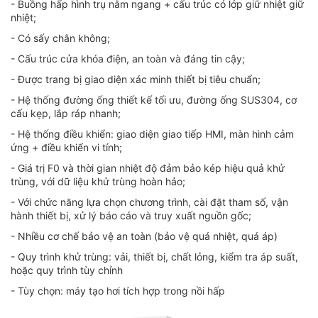
- Buồng hấp hình trụ nằm ngang + cấu trúc có lớp giữ nhiệt giữ
nhiệt;
- Có sấy chân không;
- Cấu trúc cửa khóa điện, an toàn và đáng tin cậy;
- Được trang bị giao diện xác minh thiết bị tiêu chuẩn;
- Hệ thống đường ống thiết kế tối ưu, đường ống SUS304, cơ
cấu kẹp, lắp ráp nhanh;
- Hệ thống điều khiển: giao diện giao tiếp HMI, màn hình cảm
ứng + điều khiển vi tính;
- Giá trị F0 và thời gian nhiệt độ đảm bảo kép hiệu quả khử
trùng, với dữ liệu khử trùng hoàn hảo;
- Với chức năng lựa chọn chương trình, cài đặt tham số, vận
hành thiết bị, xử lý báo cáo và truy xuất nguồn gốc;
- Nhiều cơ chế bảo vệ an toàn (bảo vệ quá nhiệt, quá áp)
- Quy trình khử trùng: vải, thiết bị, chất lỏng, kiểm tra áp suất,
hoặc quy trình tùy chỉnh
- Tùy chọn: máy tạo hơi tích hợp trong nồi hấp