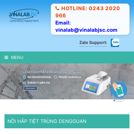
HOTLINE: 0243 2020
966
Email:
vinalab@vinalabjsc.com
Zalo Support:
MENU
NỒI HẤP TIỆT TRÙNG DENGGUAN