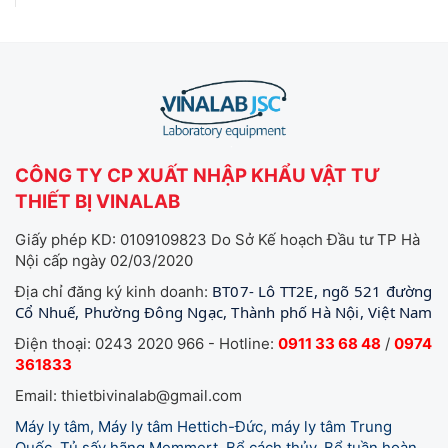
CÔNG TY CP XUẤT NHẬP KHẨU VẬT TƯ
THIẾT BỊ VINALAB
Giấy phép KD: 0109109823 Do Sở Kế hoạch Đầu tư TP Hà
Nội cấp ngày 02/03/2020
BT07- Lô TT2E, ngõ 521 đường
Địa chỉ đăng ký kinh doanh:
Cổ Nhuế, Phường Đông Ngạc, Thành phố Hà Nội, Việt Nam
Điện thoại: 0243 2020 966 - Hotline:
0911 33 68 48
/
0974
361833
Email: thietbivinalab@gmail.com
Máy ly tâm, Máy ly tâm Hettich-Đức, máy ly tâm Trung
Quốc, Tủ sấy hãng Memmert, Bể cách thủy, Bể tuần hoàn