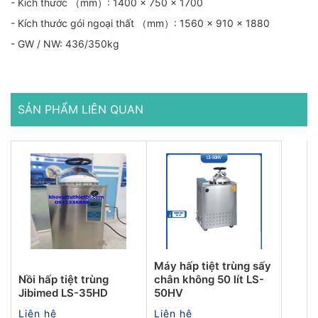
- Kích thước （mm）: 1400 × 750 × 1700
- Kích thước gói ngoại thất （mm）: 1560 × 910 × 1880
- GW / NW: 436/350kg
SẢN PHẨM LIÊN QUAN
Máy hấp tiệt trùng sấy
Nồi hấp tiệt trùng
chân không 50 lít LS-
Jibimed LS-35HD
50HV
Liên hệ
Liên hệ