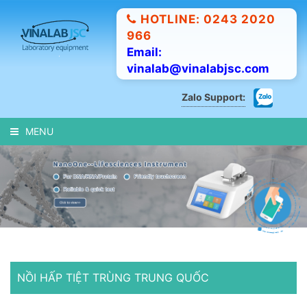
HOTLINE: 0243 2020
966
Email:
vinalab@vinalabjsc.com
Zalo Support:
MENU
NỒI HẤP TIỆT TRÙNG TRUNG QUỐC