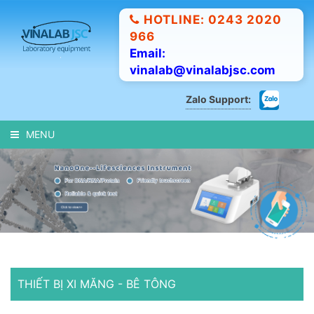
HOTLINE: 0243 2020
966
Email:
vinalab@vinalabjsc.com
Zalo Support:
MENU
THIẾT BỊ XI MĂNG - BÊ TÔNG