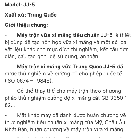
Model: JJ-5
Xuất xứ: Trung Quốc
Giới thiệu chung:
-
Máy trộn vữa xi măng tiêu chuẩn JJ-5
là thiết
bị dùng để tạo hỗn hợp vữa xi măng và một số loại
vật liệu khác cho mục đích thí nghiệm, kết cấu đơn
giản, cấu tạo gọn, dễ sử dụng, an toàn.
-
Máy trộn xi măng vữa Trung Quốc JJ-5
đã
được thử nghiệm về cường độ cho phép quốc tế
(ISO 0674 – 1984E).
-
Có thể thay thế cho máy trộn theo phương
pháp thử nghiệm cường độ xi măng cát GB 3350 1-
82…
-
Mặt khác máy đã dành được huân chương về
thực nghiệm tiêu chuẩn xi măng của Mỹ, Châu Âu,
Nhật Bản, huân chương về máy trộn vữa xi măng.
-
Đây là thiết bị do nhiều cơ quan cùng nghiên