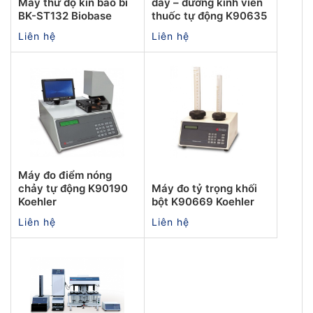
Máy thử độ kín bao bì
dày – đường kính viên
BK-ST132 Biobase
thuốc tự động K90635
Liên hệ
Liên hệ
Máy đo điểm nóng
chảy tự động K90190
Máy đo tỷ trọng khối
Koehler
bột K90669 Koehler
Liên hệ
Liên hệ