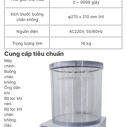
0 ~ 9999 giây
Kích thước buồng
φ270 x 210 mm (H)
chân không
Nguồn điện
AC220V, 50/60Hz
Trọng lượng tịnh
16 kg
Cung cấp tiêu chuẩn
Máy
chính.
Buồng
chân
không.
Ống dẫn
khí.
Bộ lọc khí
nén.
Bộ lọc khí
chân
không.
Dây