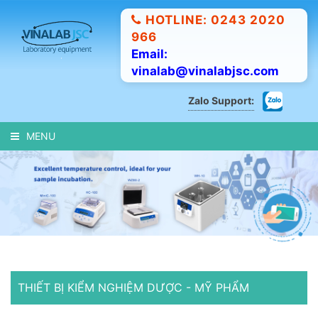
HOTLINE: 0243 2020
966
Email:
vinalab@vinalabjsc.com
Zalo Support:
MENU
THIẾT BỊ KIỂM NGHIỆM DƯỢC - MỸ PHẨM