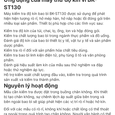
ST130
Máy kiểm tra độ kín bao bì BK-ST130 được sử dụng để phát
hiện hiện tượng rò rỉ, hở mép hàn, hở nắp hoặc lỗi đóng gói trên
nhiều loại sản phẩm. Thiết bị phù hợp cho các lĩnh vực sau:
Kiểm tra độ kín của túi, chai, lọ, ống, lon và hộp đóng gói.
Kiểm tra chất lượng bao bì trong ngành thực phẩm và đồ uống.
Đánh giá độ kín của bao bì thiết bị y tế, vật tư y tế và sản phẩm
dược phẩm.
Kiểm tra rò rỉ đối với sản phẩm hóa chất tiêu dùng.
Kiểm tra bao bì linh kiện điện tử, phụ tùng ô tô và văn phòng
phẩm.
Đánh giá hiệu suất làm kín của mẫu sau thử nghiệm va đập
hoặc thử nghiệm áp lực.
Hỗ trợ kiểm soát chất lượng đầu vào, kiểm tra trong quá trình
sản xuất và kiểm tra thành phẩm.
Nguyên lý hoạt động
Mẫu cần kiểm tra được đặt trong buồng chân không. Khi thiết
bị tạo chân không, sự chênh lệch áp suất giữa bên trong và
bên ngoài bao bì sẽ giúp phát hiện các vị trí rò rỉ hoặc hở kín.
Đối với các mẫu có rò rỉ, không khí hoặc chất lỏng có thể thoát
ra ngoài trong quá trình tạo chân không. Người vận hành có thể