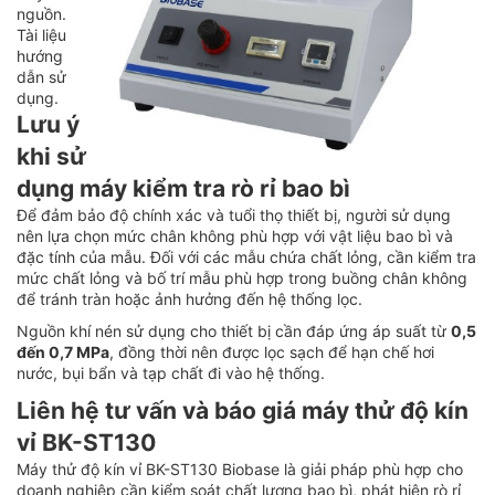
nguồn.
Tài liệu
hướng
dẫn sử
dụng.
Lưu ý
khi sử
dụng máy kiểm tra rò rỉ bao bì
Để đảm bảo độ chính xác và tuổi thọ thiết bị, người sử dụng
nên lựa chọn mức chân không phù hợp với vật liệu bao bì và
đặc tính của mẫu. Đối với các mẫu chứa chất lỏng, cần kiểm tra
mức chất lỏng và bố trí mẫu phù hợp trong buồng chân không
để tránh tràn hoặc ảnh hưởng đến hệ thống lọc.
Nguồn khí nén sử dụng cho thiết bị cần đáp ứng áp suất từ
0,5
đến 0,7 MPa
, đồng thời nên được lọc sạch để hạn chế hơi
nước, bụi bẩn và tạp chất đi vào hệ thống.
Liên hệ tư vấn và báo giá máy thử độ kín
vỉ BK-ST130
Máy thử độ kín vỉ BK-ST130 Biobase là giải pháp phù hợp cho
doanh nghiệp cần kiểm soát chất lượng bao bì, phát hiện rò rỉ