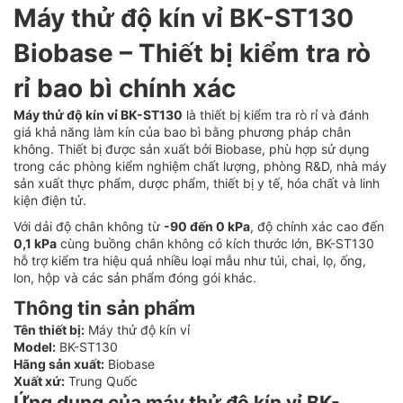
Máy thử độ kín vỉ BK-ST130
Biobase – Thiết bị kiểm tra rò
rỉ bao bì chính xác
Máy thử độ kín vỉ BK-ST130
là thiết bị kiểm tra rò rỉ và đánh
giá khả năng làm kín của bao bì bằng phương pháp chân
không. Thiết bị được sản xuất bởi Biobase, phù hợp sử dụng
trong các phòng kiểm nghiệm chất lượng, phòng R&D, nhà máy
sản xuất thực phẩm, dược phẩm, thiết bị y tế, hóa chất và linh
kiện điện tử.
Với dải độ chân không từ
-90 đến 0 kPa
, độ chính xác cao đến
0,1 kPa
cùng buồng chân không có kích thước lớn, BK-ST130
hỗ trợ kiểm tra hiệu quả nhiều loại mẫu như túi, chai, lọ, ống,
lon, hộp và các sản phẩm đóng gói khác.
Thông tin sản phẩm
Tên thiết bị:
Máy thử độ kín vỉ
Model:
BK-ST130
Hãng sản xuất:
Biobase
Xuất xứ:
Trung Quốc
Ứng dụng của máy thử độ kín vỉ BK-