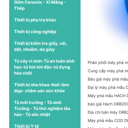
Gốm Ceramic - Xi Măng -
Thép
Thiết bị phụ trợ khác
Thiết bị công nghiệp
Thiết bị kiểm tra giấy, vải,
dệt, nhuộm, da giày
Tủ cấy vi sinh-Tủ an toàn sinh
Phân phối máy phá 
học-tủ hút khí độc-tủ đựng
Cung cấp máy phá 
hóa chất
Báo giá máy phá mẫ
Thiết bị nha khoa-Nail-làm
Đại lý máy phá mẫu
đẹp- chăm sóc sức khỏe
Máy phá mẫu HACH D
Tủ môi trường - Tủ sinh
báo giá Hach DRB200
Trưởng - Tủ thử nghiệm lão
Địa chỉ bán máy DR
háo - Tủ sốc nhiệt
Máy phá mẫu COD D
Thiết bị Y tế