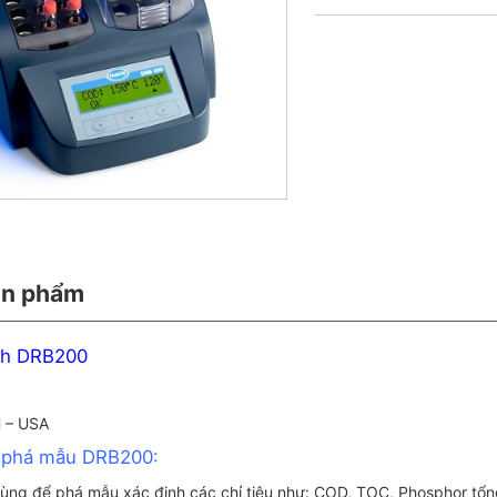
ản phẩm
ch DRB200
 – USA
 phá mẫu DRB200:
 dùng để phá mẫu xác định các chỉ tiêu như: COD, TOC, Phosphor tổn