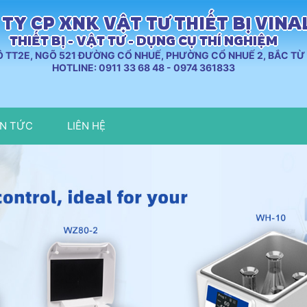
TY CP XNK VẬT TƯ THIẾT BỊ VIN
THIẾT BỊ - VẬT TƯ - DỤNG CỤ THÍ NGHIỆM
LÔ TT2E, NGÕ 521 ĐƯỜNG CỔ NHUẾ, PHƯỜNG CỔ NHUẾ 2, BẮC TỪ 
HOTLINE: 0911 33 68 48 - 0974 361833
IN TỨC
LIÊN HỆ