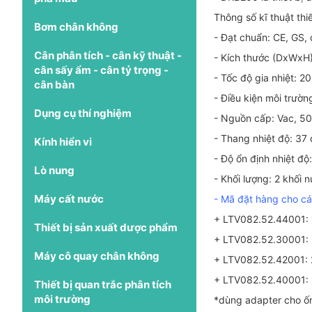
Thông số kĩ thuật thi
Bơm chân không
- Đạt chuẩn: CE, GS,
Cân phân tích - cân kỹ thuật -
- Kích thước (DxWxH
cân sấy ẩm - cân tỷ trọng -
- Tốc độ gia nhiệt: 2
cân bàn
- Điều kiện môi trườn
Dụng cụ thí nghiệm
- Nguồn cấp: Vac, 5
- Thang nhiệt độ: 37
Kính hiển vi
- Độ ổn định nhiệt độ
Lò nung
- Khối lượng: 2 khối n
Máy cất nước
- Mã đặt hàng cho cá
+ LTV082.52.44001: 1
Thiết bị sản xuất dược phẩm
+ LTV082.52.30001: 9
Máy cô quay chân không
+ LTV082.52.42001: 2
+ LTV082.52.40001: 1
Thiết bị quan trắc phân tích
môi trường
*dùng adapter cho ố