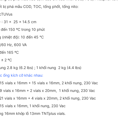
ết bị phá mẫu COD, TOC, tổng phốt, tổng nito:
 cTUVus
) : 31 x 25 x 14.5 cm
0 đến 150 ºC trong 10 phút
g (nhiệt độ): 10 đến 45 °C
0/60 Hz, 600 VA
 đến 165 ºC
: ± 2 ºC
ung 2.8 kg (6.2 lbs) ; 1 khối nung 2 kg (4.4 lbs)
c ống kích cỡ khác nhau:
5 vials x 16mm + 15 vials x 16mm, 2 khối nung, 230 Vac
 vials x 16mm + 2 vials x 20mm, 1 khối nung, 230 Vac
1 vials x 16mm + 4 vials x 20mm, 2 khối nung, 230 Vac
5 vials x 16mm, 1 khối nung, 230 Vac
ng 16mm khớp lỗ 13mm TNTplus vials.