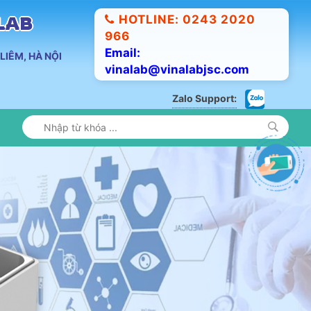
HOTLINE: 0243 2020
ALAB
966
Email:
LIÊM, HÀ NỘI
vinalab@vinalabjsc.com
Zalo Support: