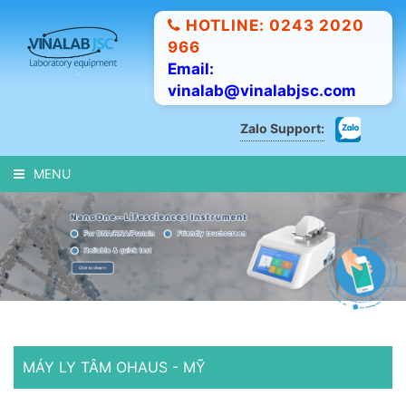
HOTLINE: 0243 2020
966
Email:
vinalab@vinalabjsc.com
Zalo Support:
MENU
MÁY LY TÂM OHAUS - MỸ