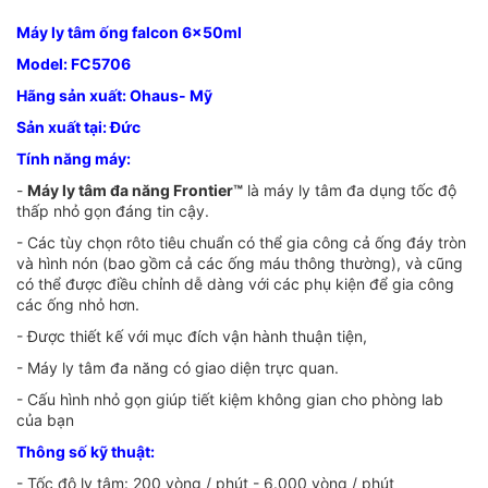
Máy ly tâm ống falcon 6x50ml
Model: FC5706
Hãng sản xuất: Ohaus- Mỹ
Sản xuất tại: Đức
Tính năng máy:
-
Máy ly tâm đa năng Frontier™
là máy ly tâm đa dụng tốc độ
thấp nhỏ gọn đáng tin cậy.
- Các tùy chọn rôto tiêu chuẩn có thể gia công cả ống đáy tròn
và hình nón (bao gồm cả các ống máu thông thường), và cũng
có thể được điều chỉnh dễ dàng với các phụ kiện để gia công
các ống nhỏ hơn.
- Được thiết kế với mục đích vận hành thuận tiện,
- Máy ly tâm đa năng có giao diện trực quan.
- Cấu hình nhỏ gọn giúp tiết kiệm không gian cho phòng lab
của bạn
Thông số kỹ thuật:
- Tốc độ ly tâm: 200 vòng / phút - 6.000 vòng / phút