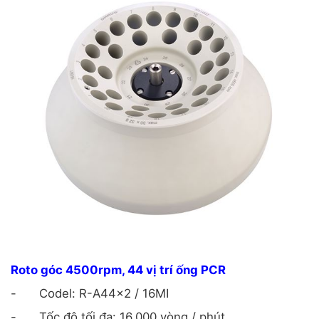
Roto góc 4500rpm, 44 vị trí ống PCR
-
Codel: R-A44x2 / 16MI
-
Tốc độ tối đa: 16.000 vòng / phút