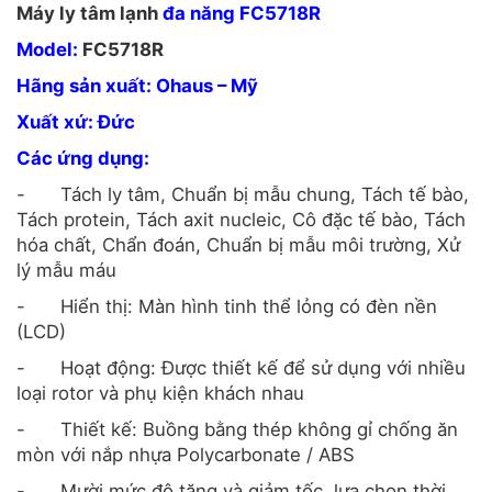
Máy ly tâm lạnh
đa năng
FC5718R
Model:
FC5718R
Hãng sản xuất: Ohaus – Mỹ
Xuất xứ: Đức
Các ứng dụng:
-
Tách ly tâm, Chuẩn bị mẫu chung, Tách tế bào,
Tách protein, Tách axit nucleic, Cô đặc tế bào, Tách
hóa chất, Chẩn đoán, Chuẩn bị mẫu môi trường, Xử
lý mẫu máu
-
Hiển thị: Màn hình tinh thể lỏng có đèn nền
(LCD)
-
Hoạt động: Được thiết kế để sử dụng với nhiều
loại rotor và phụ kiện khách nhau
-
Thiết kế: Buồng bằng thép không gỉ chống ăn
mòn với nắp nhựa Polycarbonate / ABS
-
Mười mức độ tăng và giảm tốc, lựa chọn thời