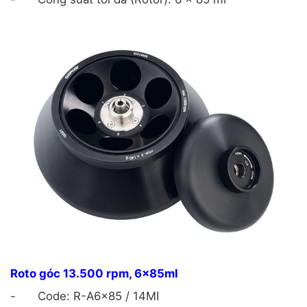
Roto góc 13.500 rpm, 6x85ml
-
Code: R-A6x85 / 14MI