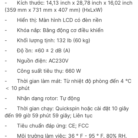
-
Kích thước: 14,13 inch x 28,78 inch x 16,02 inch
(359 mm x 731 mm x 407 mm) (HxLxW)
-
Hiển thị: Màn hình LCD có đèn nền
-
Khóa nắp: Bằng động cơ điều khiển
-
Khối lượng tịnh: 132 lb (60 kg)
-
Độ ồn: ≤60 ± 2 dB (A)
-
Nguồn điện: AC230V
-
Công suất tiêu thụ: 660 W
-
Thời gian làm mát: Từ nhiệt độ phòng đến 4 ℃
＜ 10 phút
-
Nhận dạng rotor: Tự động
-
Thời gian chạy: Quickspin hoặc cài đặt 10 giây
đến 99 giờ 59 phút 59 giây; Liên tục
-
Tiêu chuẩn đáp ứng: CE; FCC
-
Môi trường làm việc: 36 ° F - 95 ° F, 80% RH,