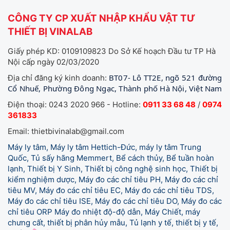
CÔNG TY CP XUẤT NHẬP KHẨU VẬT TƯ
THIẾT BỊ VINALAB
Giấy phép KD: 0109109823 Do Sở Kế hoạch Đầu tư TP Hà
Nội cấp ngày 02/03/2020
BT07- Lô TT2E, ngõ 521 đường
Địa chỉ đăng ký kinh doanh:
Cổ Nhuế, Phường Đông Ngạc, Thành phố Hà Nội, Việt Nam
Điện thoại: 0243 2020 966 - Hotline:
0911 33 68 48
/
0974
361833
Email: thietbivinalab@gmail.com
Máy ly tâm, Máy ly tâm Hettich-Đức, máy ly tâm Trung
Quốc, Tủ sấy hãng Memmert, Bể cách thủy, Bể tuần hoàn
lạnh, Thiết bị Y Sinh, Thiết bị công nghệ sinh học, Thiết bị
kiểm nghiệm dược, Máy đo các chỉ tiêu PH, Máy đo các chỉ
tiêu MV, Máy đo các chỉ tiêu EC, Máy đo các chỉ tiêu TDS,
Máy đo các chỉ tiêu ISE, Máy đo các chỉ tiêu DO, Máy đo các
chỉ tiêu ORP Máy đo nhiệt độ-độ dẫn, Máy Chiết, máy
chưng cất, thiết bị phân hủy mẫu, Tủ lạnh y tế,
thiết bị y tế,