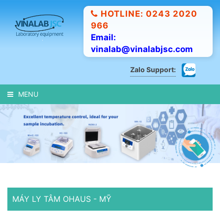
HOTLINE: 0243 2020
966
Email:
vinalab@vinalabjsc.com
Zalo Support:
MENU
MÁY LY TÂM OHAUS - MỸ