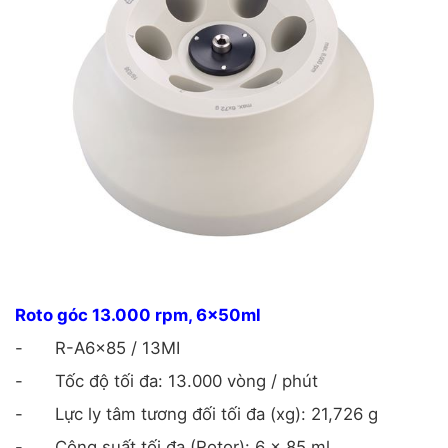
Roto góc 13.000 rpm, 6x50ml
-
R-A6x85 / 13MI
-
Tốc độ tối đa: 13.000 vòng / phút
-
Lực ly tâm tương đối tối đa (xg): 21,726 g
-
Công suất tối đa (Rotor): 6 x 85 ml