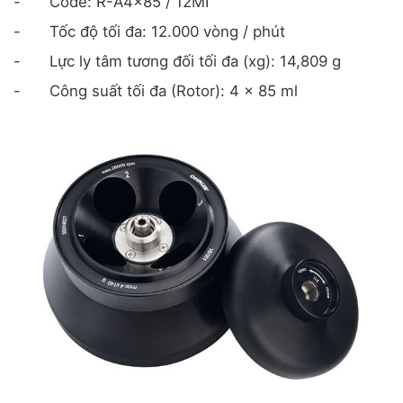
-
Code: R-A4x85 / 12MI
-
Tốc độ tối đa: 12.000 vòng / phút
-
Lực ly tâm tương đối tối đa (xg): 14,809 g
-
Công suất tối đa (Rotor): 4 x 85 ml