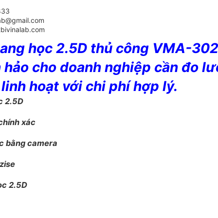
833
alab@gmail.com
tbivinalab.com
ang học 2.5D thủ công VMA-30
 hảo cho doanh nghiệp cần đo l
linh hoạt với chi phí hợp lý.
c 2.5D
chính xác
ớc bằng camera
zise
học 2.5D