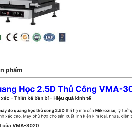
ản phẩm
ang Học 2.5D Thủ Công VMA-302
xác – Thiết kế bền bỉ – Hiệu quả kinh tế
máy đo quang học thủ công 2.5D
thế hệ mới của
Mikrozise
, lý tưở
hính xác cao. Máy phù hợp cho sản xuất linh kiện kim loại, nhựa, điện 
ật của VMA-3020