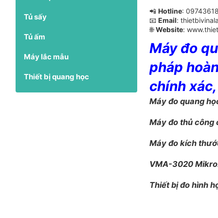
📲
Hotline
: 0974361
Tủ sấy
📧
Email
: thietbivin
🌐
Website
: www.thie
Tủ ấm
Máy đo qu
Máy lắc mẫu
pháp hoàn
Thiết bị quang học
chính xác, 
Máy đo quang họ
Máy đo thủ công 
Máy đo kích thư
VMA-3020 Mikro
Thiết bị đo hình 