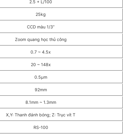
2.5 + L/100
25kg
CCD màu 1/3”
Zoom quang học thủ công
0.7 ~ 4.5x
20 ~ 148x
0.5µm
92mm
8.1mm ~ 1.3mm
X,Y: Thanh đánh bóng; Z: Trục vít T
RS-100