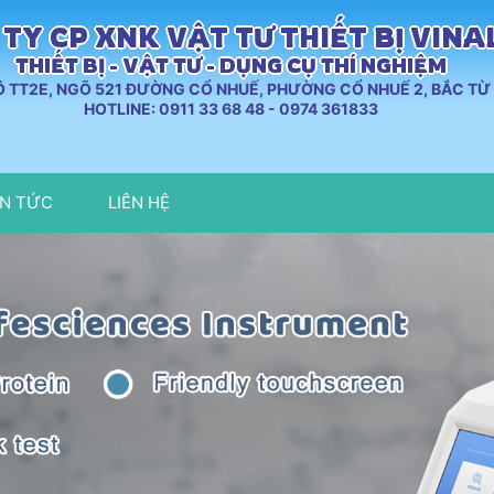
TY CP XNK VẬT TƯ THIẾT BỊ VIN
THIẾT BỊ - VẬT TƯ - DỤNG CỤ THÍ NGHIỆM
LÔ TT2E, NGÕ 521 ĐƯỜNG CỔ NHUẾ, PHƯỜNG CỔ NHUẾ 2, BẮC TỪ 
HOTLINE: 0911 33 68 48 - 0974 361833
IN TỨC
LIÊN HỆ