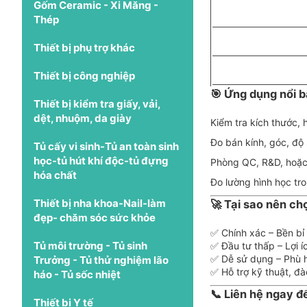
Gốm Ceramic - Xi Măng -
Thép
Thiết bị phụ trợ khác
Thiết bị công nghiệp
🎯
Ứng dụng nổi b
Thiết bị kiểm tra giấy, vải,
dệt, nhuộm, da giày
Kiểm tra kích thước, h
Đo bán kính, góc, độ 
Tủ cấy vi sinh-Tủ an toàn sinh
học-tủ hút khí độc-tủ đựng
Phòng QC, R&D, hoặc
hóa chất
Đo lường hình học tro
Thiết bị nha khoa-Nail-làm
🚀
Tại sao nên c
đẹp- chăm sóc sức khỏe
✅ Chính xác – Bền bỉ 
Tủ môi trường - Tủ sinh
✅ Đầu tư thấp – Lợi í
✅ Dễ sử dụng – Phù h
Trưởng - Tủ thử nghiệm lão
✅ Hỗ trợ kỹ thuật, đ
háo - Tủ sốc nhiệt
📞
Liên hệ ngay 
Thiết bị Y tế