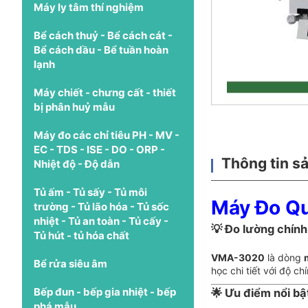
Máy ly tâm thí nghiệm
Bể cách thuỷ - Bể cách cát -
Bể cách dầu - Bể tuần hoàn
lạnh
Máy chiết - chưng cất - thiết
bị phân huỷ mẫu
Máy đo các chỉ tiêu PH - MV -
EC - TDS - ISE - DO - ORP -
Thông tin s
Nhiệt độ - Độ dẫn
Tủ ấm - Tủ sấy - Tủ môi
Máy Đo Qu
trường - Tủ lão hóa - Tủ sốc
nhiệt - Tủ an toàn - Tủ cấy -
💡 Đo lường chính 
Tủ hút - tủ hóa chất
VMA-3020
là dòng
Bể rửa siêu âm
học chi tiết với độ c
Bếp đun - bếp gia nhiệt - bếp
🌟
Ưu điểm nổi b
phá mẫu