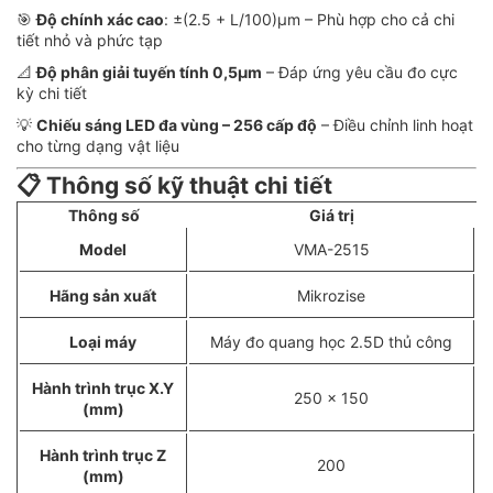
🎯
Độ chính xác cao
: ±(2.5 + L/100)µm – Phù hợp cho cả chi
tiết nhỏ và phức tạp
📐
Độ phân giải tuyến tính 0,5µm
– Đáp ứng yêu cầu đo cực
kỳ chi tiết
💡
Chiếu sáng LED đa vùng – 256 cấp độ
– Điều chỉnh linh hoạt
cho từng dạng vật liệu
📋
Thông số kỹ thuật chi tiết
Thông số
Giá trị
Model
VMA-2515
Hãng sản xuất
Mikrozise
Loại máy
Máy đo quang học 2.5D thủ công
Hành trình trục X.Y
250 x 150
(mm)
Hành trình trục Z
200
(mm)