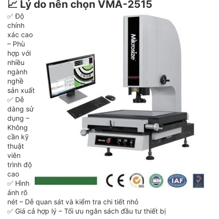
📈
Lý do nên chọn VMA-2515
✅ Độ
chính
xác cao
– Phù
hợp với
nhiều
ngành
nghề
sản xuất
✅ Dễ
dàng sử
dụng –
Không
cần kỹ
thuật
viên
trình độ
cao
✅ Hình
ảnh rõ
nét – Dễ quan sát và kiểm tra chi tiết nhỏ
✅ Giá cả hợp lý – Tối ưu ngân sách đầu tư thiết bị