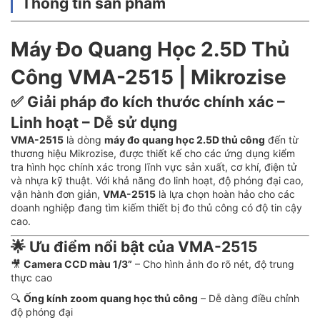
Thông tin sản phẩm
Máy Đo Quang Học 2.5D Thủ
Công VMA-2515 | Mikrozise
✅ Giải pháp đo kích thước chính xác –
Linh hoạt – Dễ sử dụng
VMA-2515
là dòng
máy đo quang học 2.5D thủ công
đến từ
thương hiệu Mikrozise, được thiết kế cho các ứng dụng kiểm
tra hình học chính xác trong lĩnh vực sản xuất, cơ khí, điện tử
và nhựa kỹ thuật. Với khả năng đo linh hoạt, độ phóng đại cao,
vận hành đơn giản,
VMA-2515
là lựa chọn hoàn hảo cho các
doanh nghiệp đang tìm kiếm thiết bị đo thủ công có độ tin cậy
cao.
🌟
Ưu điểm nổi bật của VMA-2515
🎥
Camera CCD màu 1/3”
– Cho hình ảnh đo rõ nét, độ trung
thực cao
🔍
Ống kính zoom quang học thủ công
– Dễ dàng điều chỉnh
độ phóng đại