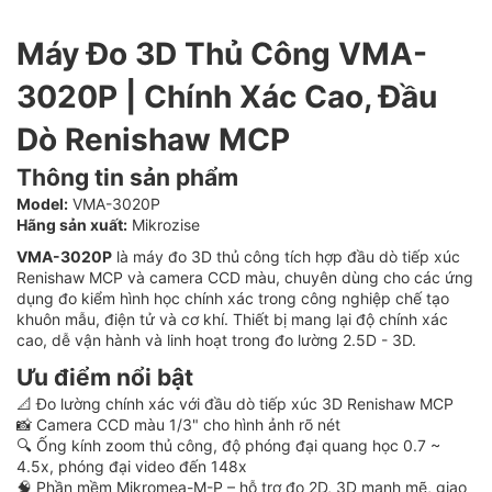
Máy Đo 3D Thủ Công VMA-
3020P | Chính Xác Cao, Đầu
Dò Renishaw MCP
Thông tin sản phẩm
Model:
VMA-3020P
Hãng sản xuất:
Mikrozise
VMA-3020P
là máy đo 3D thủ công tích hợp đầu dò tiếp xúc
Renishaw MCP và camera CCD màu, chuyên dùng cho các ứng
dụng đo kiểm hình học chính xác trong công nghiệp chế tạo
khuôn mẫu, điện tử và cơ khí. Thiết bị mang lại độ chính xác
cao, dễ vận hành và linh hoạt trong đo lường 2.5D - 3D.
Ưu điểm nổi bật
📐 Đo lường chính xác với đầu dò tiếp xúc 3D Renishaw MCP
📸 Camera CCD màu 1/3" cho hình ảnh rõ nét
🔍 Ống kính zoom thủ công, độ phóng đại quang học 0.7 ~
4.5x, phóng đại video đến 148x
🧠 Phần mềm Mikromea-M-P – hỗ trợ đo 2D, 3D mạnh mẽ, giao