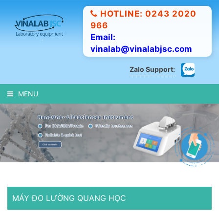
HOTLINE: 0243 2020
966
Email:
vinalab@vinalabjsc.com
Zalo Support:
MENU
MÁY ĐO LƯỜNG QUANG HỌC