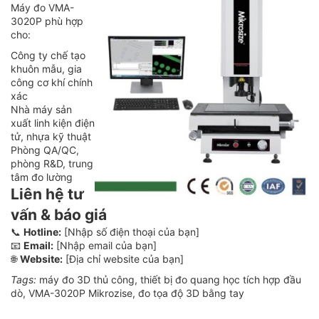
Máy đo VMA-
3020P phù hợp
cho:
Công ty chế tạo
khuôn mẫu, gia
công cơ khí chính
xác
Nhà máy sản
xuất linh kiện điện
tử, nhựa kỹ thuật
Phòng QA/QC,
phòng R&D, trung
tâm đo lường
Liên hệ tư
vấn & báo giá
📞
Hotline:
[Nhập số điện thoại của bạn]
📧
Email:
[Nhập email của bạn]
🌐
Website:
[Địa chỉ website của bạn]
Tags:
máy đo 3D thủ công, thiết bị đo quang học tích hợp đầu
dò, VMA-3020P Mikrozise, đo tọa độ 3D bằng tay