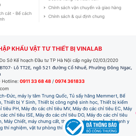
m
Chính sách vận chuyển và giao hàng
ch cát - Bể cách
Chính sách & qui định chung
ạnh
ẬP KHẨU VẬT TƯ THIẾT BỊ VINALAB
Do Sở Kế hoạch Đầu tư TP Hà Nội cấp ngày 02/03/2020
BT07- Lô TT2E, ngõ 521 đường Cổ Nhuế, Phường Đông Ngạc,
m
 Hotline:
0911 33 68 48
/
0974 361833
.com
tich-Đức, máy ly tâm Trung Quốc, Tủ sấy hãng Memmert, Bể
, Thiết bị Y Sinh, Thiết bị công nghệ sinh học, Thiết bị kiểm
 tiêu PH, Máy đo các chỉ tiêu MV, Máy đo các chỉ tiêu EC, Máy
các chỉ tiêu ISE, Máy đo các chỉ tiêu DO, Máy đo các chỉ tiêu
 Máy Chiết, máy chưng cất, thiết bị phân hủy mẫu, Tủ lạnh y
òng thí nghiệm, vật tư phòng thí nghiệm, vật tư y tế.