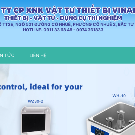
TY CP XNK VẬT TƯ THIẾT BỊ VIN
THIẾT BỊ - VẬT TƯ - DỤNG CỤ THÍ NGHIỆM
LÔ TT2E, NGÕ 521 ĐƯỜNG CỔ NHUẾ, PHƯỜNG CỔ NHUẾ 2, BẮC TỪ 
HOTLINE: 0911 33 68 48 - 0974 361833
IN TỨC
LIÊN HỆ