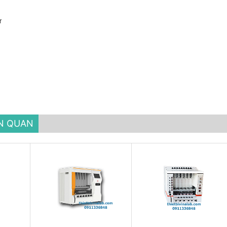
ử
ÊN QUAN