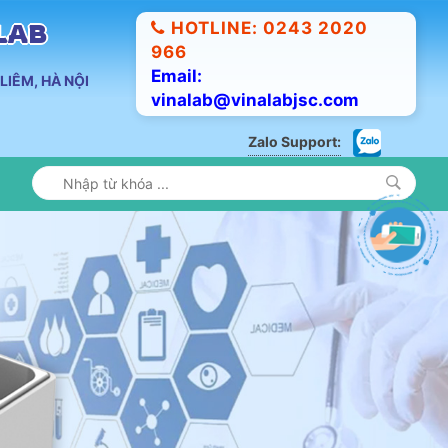
HOTLINE: 0243 2020
ALAB
966
Email:
LIÊM, HÀ NỘI
vinalab@vinalabjsc.com
Zalo Support: