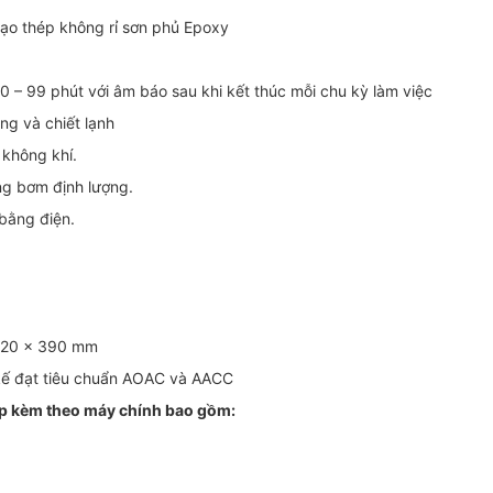
tạo thép không rỉ sơn phủ Epoxy
từ 0 – 99 phút với âm báo sau khi kết thúc mỗi chu kỳ làm việc
óng và chiết lạnh
không khí.
ng bơm định lượng.
 bằng điện.
 620 x 390 mm
t kế đạt tiêu chuẩn AOAC và AACC
p kèm theo máy chính bao gồm: