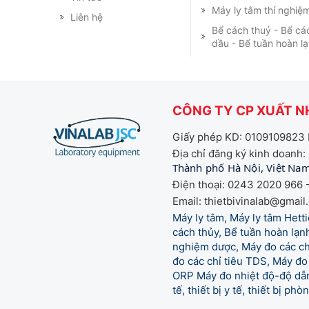
Máy ly tâm thí nghiệ
Liên hệ
Bể cách thuỷ - Bể cá
dầu - Bể tuần hoàn l
CÔNG TY CP XUẤT NH
Giấy phép KD: 0109109823 
Địa chỉ đăng ký kinh doanh:
Thành phố Hà Nội, Việt Na
Điện thoại: 0243 2020 966 -
Email: thietbivinalab@gmail
Máy ly tâm, Máy ly tâm Het
cách thủy, Bể tuần hoàn lạnh
nghiệm dược, Máy đo các chỉ
đo các chỉ tiêu TDS, Máy đo 
ORP Máy đo nhiệt độ-độ dẫn,
tế,
thiết bị y tế, thiết bị ph