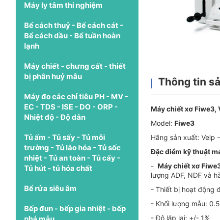
Máy ly tâm thí nghiệm
Bể cách thuỷ - Bể cách cát -
Bể cách dầu - Bể tuần hoàn
lạnh
Máy chiết - chưng cất - thiết
bị phân huỷ mẫu
Thông tin s
Máy đo các chỉ tiêu PH - MV -
EC - TDS - ISE - DO - ORP -
Máy chiết xơ Fiwe3
,
Nhiệt độ - Độ dẫn
Model:
Fiwe3
Tủ ấm - Tủ sấy - Tủ môi
Hãng sản xuất: Velp - 
trường - Tủ lão hóa - Tủ sốc
Đặc điểm kỹ thuật
má
nhiệt - Tủ an toàn - Tủ cấy -
-
Máy chiết xơ Fiwe
Tủ hút - tủ hóa chất
lượng ADF, NDF và hàm
Bể rửa siêu âm
- Thiết bị hoạt động 
- Khối lượng mẫu: 0.
Bếp đun - bếp gia nhiệt - bếp
- Độ lặp lại: +/- 1%
phá mẫu