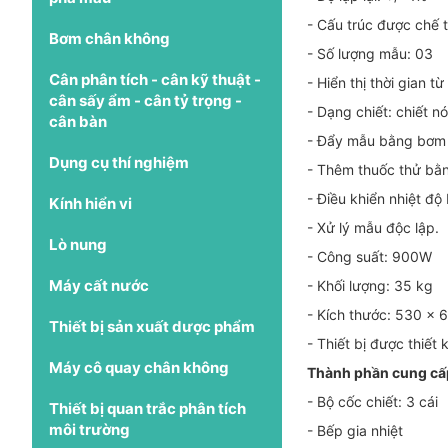
- Cấu trúc được chế 
Bơm chân không
- Số lượng mẫu: 03
Cân phân tích - cân kỹ thuật -
- Hiển thị thời gian 
cân sấy ẩm - cân tỷ trọng -
- Dạng chiết: chiết n
cân bàn
- Đẩy mẫu bằng bơm 
Dụng cụ thí nghiệm
- Thêm thuốc thử bằ
- Điều khiển nhiệt độ
Kính hiển vi
- Xử lý mẫu độc lập.
Lò nung
- Công suất: 900W
Máy cất nước
- Khối lượng: 35 kg
- Kích thước: 530 x
Thiết bị sản xuất dược phẩm
- Thiết bị được thiế
Máy cô quay chân không
Thành phần cung cấ
- Bộ cốc chiết: 3 cái
Thiết bị quan trắc phân tích
môi trường
- Bếp gia nhiệt