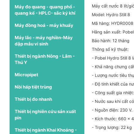
Máy cất nước 8 lít/giờ
Máy đo quang - quang phổ -
quang kế - HPLC- sắc ký khí
Model: Hydro Still 8
Mã hàng: HYDR0008
Máy đồng hoá - máy khuấy
Hãng sản xuất: Pobel
Máy lắc - máy nghiền-Máy
Bảo hành: 12 tháng
dập mẫu vi sinh
Thông số kỹ thuật:
Thiết bị ngành Nông - Lâm -
- Pobel Hydro Still 8 
Thú Y
- Khả năng chưng cất: 
Micropipet
- Lượng nước tiêu thụ:
- Độ tinh khiết của n
Nồi hấp tiệt trùng
- Công suất gia nhiệ
Thiết bị đo nhanh
- Nước sau khi cất có
- Nguồn điện: 230 V.
Thiết bị nghiên cứu sản xuất
pin
- Kích thước: 660 x 
- Trọng lượng: 22 kg
Thiết bị ngành Khai Khoáng -