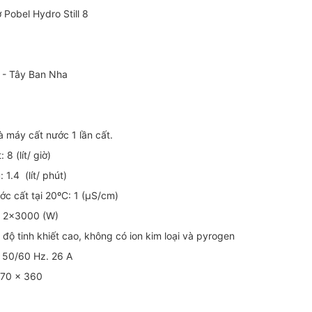
 Pobel Hydro Still 8
 - Tây Ban Nha
là máy cất nước 1 lần cất.
8 (lít/ giờ)
 1.4 (lít/ phút)
ước cất tại 20ºC: 1 (µS/cm)
t: 2x3000 (W)
 độ tinh khiết cao, không có ion kim loại và pyrogen
 50/60 Hz. 26 A
470 x 360