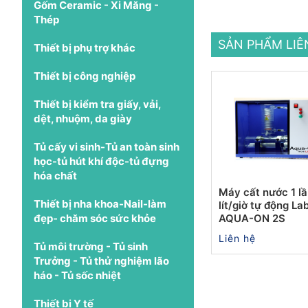
Gốm Ceramic - Xi Măng -
Thép
SẢN PHẨM LI
Thiết bị phụ trợ khác
Thiết bị công nghiệp
Thiết bị kiểm tra giấy, vải,
dệt, nhuộm, da giày
Tủ cấy vi sinh-Tủ an toàn sinh
học-tủ hút khí độc-tủ đựng
hóa chất
Máy cất nước 1 lầ
Thiết bị nha khoa-Nail-làm
lít/giờ tự động Lab
đẹp- chăm sóc sức khỏe
AQUA-ON 2S
Liên hệ
Tủ môi trường - Tủ sinh
Trưởng - Tủ thử nghiệm lão
háo - Tủ sốc nhiệt
Thiết bị Y tế