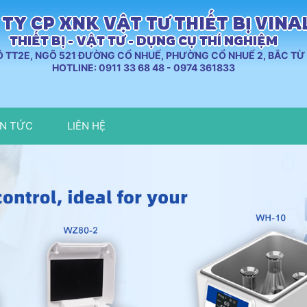
TY CP XNK VẬT TƯ THIẾT BỊ VIN
THIẾT BỊ - VẬT TƯ - DỤNG CỤ THÍ NGHIỆM
LÔ TT2E, NGÕ 521 ĐƯỜNG CỔ NHUẾ, PHƯỜNG CỔ NHUẾ 2, BẮC TỪ 
HOTLINE: 0911 33 68 48 - 0974 361833
IN TỨC
LIÊN HỆ