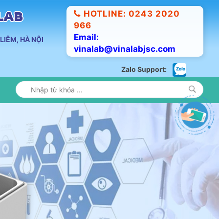
HOTLINE: 0243 2020
ALAB
966
Email:
LIÊM, HÀ NỘI
vinalab@vinalabjsc.com
Zalo Support: