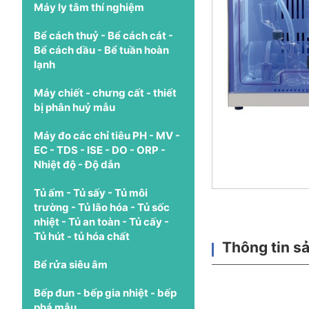
Máy ly tâm thí nghiệm
Bể cách thuỷ - Bể cách cát -
Bể cách dầu - Bể tuần hoàn
lạnh
Máy chiết - chưng cất - thiết
bị phân huỷ mẫu
Máy đo các chỉ tiêu PH - MV -
EC - TDS - ISE - DO - ORP -
Nhiệt độ - Độ dẫn
Tủ ấm - Tủ sấy - Tủ môi
trường - Tủ lão hóa - Tủ sốc
nhiệt - Tủ an toàn - Tủ cấy -
Tủ hút - tủ hóa chất
Thông tin s
Bể rửa siêu âm
Bếp đun - bếp gia nhiệt - bếp
phá mẫu