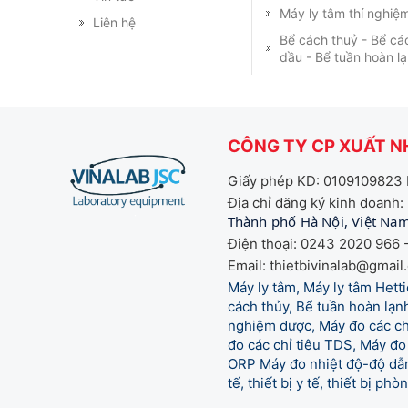
Máy ly tâm thí nghiệ
Liên hệ
Bể cách thuỷ - Bể cá
dầu - Bể tuần hoàn l
CÔNG TY CP XUẤT NH
Giấy phép KD: 0109109823 
Địa chỉ đăng ký kinh doanh:
Thành phố Hà Nội, Việt Na
Điện thoại: 0243 2020 966 -
Email: thietbivinalab@gmail
Máy ly tâm, Máy ly tâm Het
cách thủy, Bể tuần hoàn lạnh
nghiệm dược, Máy đo các chỉ
đo các chỉ tiêu TDS, Máy đo 
ORP Máy đo nhiệt độ-độ dẫn,
tế,
thiết bị y tế, thiết bị ph