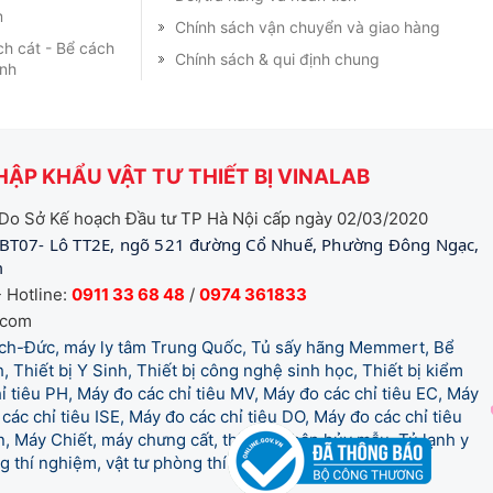
m
Chính sách vận chuyển và giao hàng
ch cát - Bể cách
Chính sách & qui định chung
ạnh
ẬP KHẨU VẬT TƯ THIẾT BỊ VINALAB
Do Sở Kế hoạch Đầu tư TP Hà Nội cấp ngày 02/03/2020
BT07- Lô TT2E, ngõ 521 đường Cổ Nhuế, Phường Đông Ngạc,
m
 Hotline:
0911 33 68 48
/
0974 361833
.com
tich-Đức, máy ly tâm Trung Quốc, Tủ sấy hãng Memmert, Bể
, Thiết bị Y Sinh, Thiết bị công nghệ sinh học, Thiết bị kiểm
 tiêu PH, Máy đo các chỉ tiêu MV, Máy đo các chỉ tiêu EC, Máy
các chỉ tiêu ISE, Máy đo các chỉ tiêu DO, Máy đo các chỉ tiêu
 Máy Chiết, máy chưng cất, thiết bị phân hủy mẫu, Tủ lạnh y
òng thí nghiệm, vật tư phòng thí nghiệm, vật tư y tế.