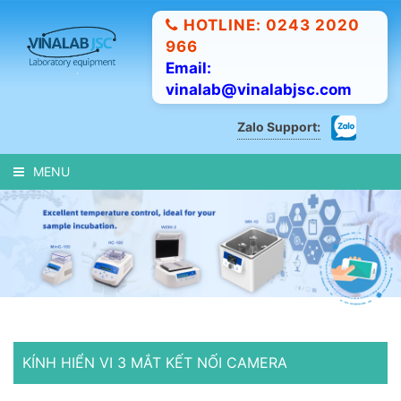
HOTLINE: 0243 2020
966
Email:
vinalab@vinalabjsc.com
Zalo Support:
MENU
KÍNH HIỂN VI 3 MẮT KẾT NỐI CAMERA