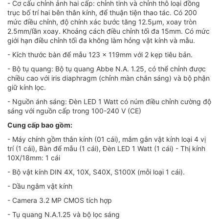
- Cơ cấu chỉnh ảnh hai cấp: chỉnh tinh và chỉnh thô loại đồng
trục bố trí hai bên thân kính, để thuận tiện thao tác. Có 200
mức điều chỉnh, độ chính xác bước tăng 12.5μm, xoay tròn
2.5mm/lần xoay. Khoảng cách điều chỉnh tối đa 15mm. Có mức
giới hạn điều chỉnh tối đa không làm hỏng vật kính và mẫu.
- Kích thước bàn để mẫu 123 x 119mm với 2 kẹp tiêu bản.
- Bộ tụ quang: Bộ tụ quang Abbe N.A. 1.25, có thể chỉnh được
chiều cao với iris diaphragm (chỉnh màn chắn sáng) và bộ phận
giữ kính lọc.
- Nguồn ánh sáng: Đèn LED 1 Watt có núm điều chỉnh cường độ
sáng với nguồn cấp trong 100-240 V (CE)
Cung cấp bao gồm:
- Máy chính gồm thân kính (01 cái), mâm gắn vật kính loại 4 vị
trí (1 cái), Bàn để mẫu (1 cái), Đèn LED 1 Watt (1 cái) - Thị kính
10X/18mm: 1 cái
- Bộ vật kính DIN 4X, 10X, S40X, S100X (mỗi loại 1 cái).
- Dầu ngâm vật kính
- Camera 3.2 MP CMOS tích hợp
- Tụ quang N.A.1.25 và bộ lọc sáng