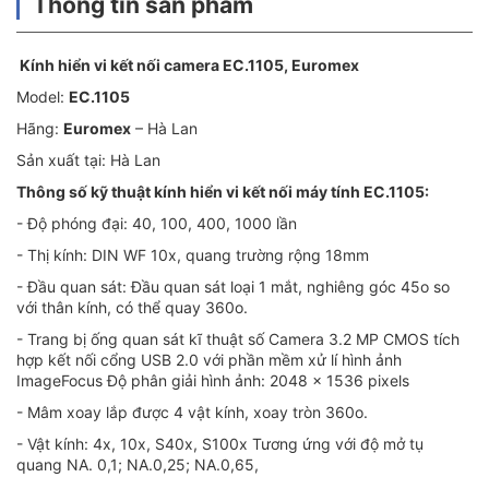
Thông tin sản phẩm
Kính hiển vi kết nối camera EC.1105
, Euromex
Model:
EC.1105
Hãng:
Euromex
– Hà Lan
Sản xuất tại: Hà Lan
Thông số kỹ thuật kính
hiển vi kết nối máy tính EC.1105
:
- Độ phóng đại: 40, 100, 400, 1000 lần
- Thị kính: DIN WF 10x, quang trường rộng 18mm
- Đầu quan sát: Đầu quan sát loại 1 mắt, nghiêng góc 45o so
với thân kính, có thể quay 360o.
- Trang bị ống quan sát kĩ thuật số Camera 3.2 MP CMOS tích
hợp kết nối cổng USB 2.0 với phần mềm xử lí hình ảnh
ImageFocus Độ phân giải hình ảnh: 2048 x 1536 pixels
- Mâm xoay lắp được 4 vật kính, xoay tròn 360o.
- Vật kính: 4x, 10x, S40x, S100x Tương ứng với độ mở tụ
quang NA. 0,1; NA.0,25; NA.0,65,