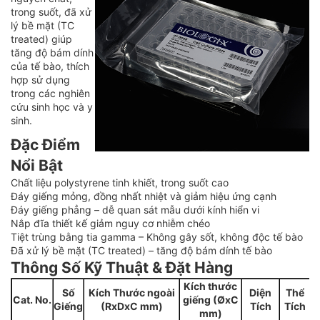
trong suốt, đã xử
lý bề mặt (TC
treated) giúp
tăng độ bám dính
của tế bào, thích
hợp sử dụng
trong các nghiên
cứu sinh học và y
sinh.
Đặc Điểm
Nổi Bật
Chất liệu polystyrene tinh khiết, trong suốt cao
Đáy giếng mỏng, đồng nhất nhiệt và giảm hiệu ứng cạnh
Đáy giếng phẳng – dễ quan sát mẫu dưới kính hiển vi
Nắp đĩa thiết kế giảm nguy cơ nhiễm chéo
Tiệt trùng bằng tia gamma – Không gây sốt, không độc tế bào
Đã xử lý bề mặt (TC treated) – tăng độ bám dính tế bào
Thông Số Kỹ Thuật & Đặt Hàng
Kích thước
Số
Kích Thước ngoài
Diện
Thể
Cat. No.
giếng (ØxC
Giếng
(RxDxC mm)
Tích
Tích
T
mm)