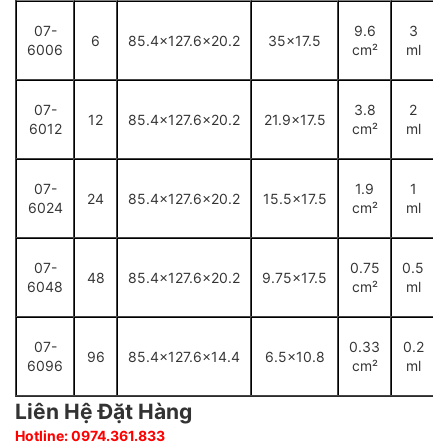
07-
9.6
3
6
85.4x127.6x20.2
35x17.5
6006
cm²
ml
07-
3.8
2
12
85.4x127.6x20.2
21.9x17.5
6012
cm²
ml
07-
1.9
1
24
85.4x127.6x20.2
15.5x17.5
6024
cm²
ml
07-
0.75
0.5
48
85.4x127.6x20.2
9.75x17.5
6048
cm²
ml
07-
0.33
0.2
96
85.4x127.6x14.4
6.5x10.8
6096
cm²
ml
Liên Hệ Đặt Hàng
Hotline: 0974.361.833