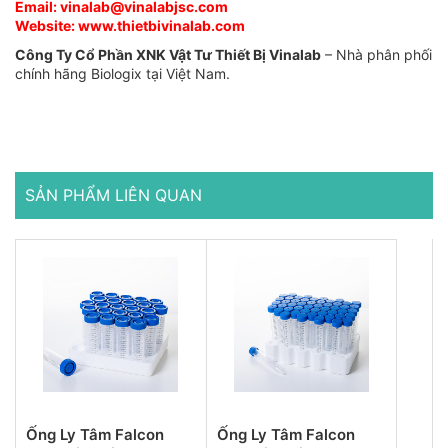
Email: vinalab@vinalabjsc.com
Website:
www.thietbivinalab.com
Công Ty Cổ Phần XNK Vật Tư Thiết Bị Vinalab
– Nhà phân phối
chính hãng Biologix tại Việt Nam.
SẢN PHẨM LIÊN QUAN
Ống Ly Tâm Falcon
Ống Ly Tâm Falcon