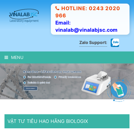
HOTLINE: 0243 2020
966
Email:
vinalab@vinalabjsc.com
Zalo Support:
MENU
VẬT TƯ TIÊU HAO HÃNG BIOLOGIX