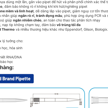
ựa dùng một lần, gắn vào pipet để hút và phân phối chính xác thể tí
ao
, đảm bảo không rò rỉ không khí khi hút/nghiêng pipet
ene mềm và linh hoạt
, dễ dàng lắp vào pipet, giảm nguy cơ tổn thươn
u nhẵn giúp
ngăn rò rỉ, tránh đọng mẫu
, phù hợp ứng dụng PCR và s
ips) giúp
ngăn nhiễm chéo
, an toàn cho thao tác phân tích nhạy
ợi, nạp tip không chạm tay, đảm bảo
vô trùng tối đa
et Thermo
và nhiều thương hiệu khác như Eppendorf, Gilson, Biologix.
x lý tưởng cho:
 học, hóa sinh
chiết RNA/DNA
ế bào học
 hàng: