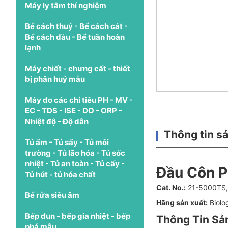
Máy ly tâm thí nghiệm
Bể cách thuỷ - Bể cách cát -
Bể cách dầu - Bể tuần hoàn
lạnh
Máy chiết - chưng cất - thiết
bị phân huỷ mẫu
Máy đo các chỉ tiêu PH - MV -
EC - TDS - ISE - DO - ORP -
Nhiệt độ - Độ dẫn
Thông tin s
Tủ ấm - Tủ sấy - Tủ môi
trường - Tủ lão hóa - Tủ sốc
nhiệt - Tủ an toàn - Tủ cấy -
Đầu Côn Pi
Tủ hút - tủ hóa chất
Cat. No.:
21-5000TS,
Bể rửa siêu âm
Hãng sản xuất:
Biolo
Bếp đun - bếp gia nhiệt - bếp
Thông Tin Sả
phá mẫu