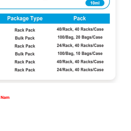
t Nam