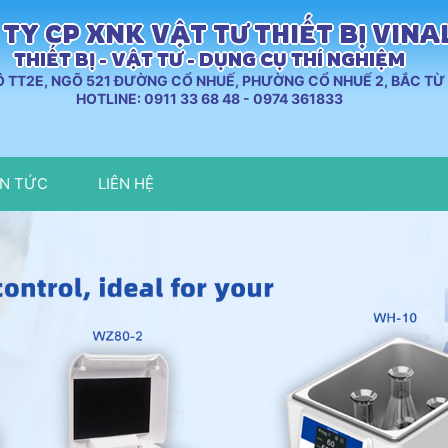
TY CP XNK VẬT TƯ THIẾT BỊ VIN
THIẾT BỊ - VẬT TƯ - DỤNG CỤ THÍ NGHIỆM
LÔ TT2E, NGÕ 521 ĐƯỜNG CỔ NHUẾ, PHƯỜNG CỔ NHUẾ 2, BẮC TỪ 
HOTLINE: 0911 33 68 48 - 0974 361833
IN TỨC
LIÊN HỆ