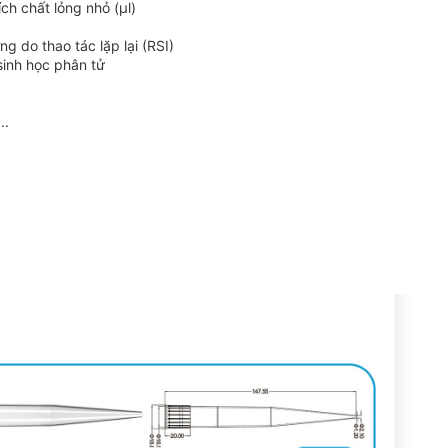
ch chất lỏng nhỏ (µl)
g do thao tác lặp lại (RSI)
inh học phân tử
..