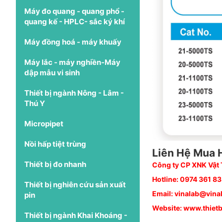
Máy đo quang - quang phổ -
quang kế - HPLC- sắc ký khí
Máy đồng hoá - máy khuấy
Máy lắc - máy nghiền-Máy
dập mẫu vi sinh
Thiết bị ngành Nông - Lâm -
Thú Y
Micropipet
Nồi hấp tiệt trùng
Liên Hệ Mua 
Thiết bị đo nhanh
Công ty CP XNK Vật T
Hotline:
0974 361 8
Thiết bị nghiên cứu sản xuất
Email:
vinalab@vina
pin
Website:
www.thietb
Thiết bị ngành Khai Khoáng -