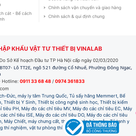
m
Chính sách vận chuyển và giao hàng
ch cát - Bể cách
Chính sách & qui định chung
ạnh
ẬP KHẨU VẬT TƯ THIẾT BỊ VINALAB
Do Sở Kế hoạch Đầu tư TP Hà Nội cấp ngày 02/03/2020
BT07- Lô TT2E, ngõ 521 đường Cổ Nhuế, Phường Đông Ngạc,
m
 Hotline:
0911 33 68 48
/
0974 361833
.com
tich-Đức, máy ly tâm Trung Quốc, Tủ sấy hãng Memmert, Bể
, Thiết bị Y Sinh, Thiết bị công nghệ sinh học, Thiết bị kiểm
 tiêu PH, Máy đo các chỉ tiêu MV, Máy đo các chỉ tiêu EC, Máy
các chỉ tiêu ISE, Máy đo các chỉ tiêu DO, Máy đo các chỉ tiêu
 Máy Chiết, máy chưng cất, thiết bị phân hủy mẫu, Tủ lạnh y
òng thí nghiệm, vật tư phòng thí nghiệm, vật tư y tế.