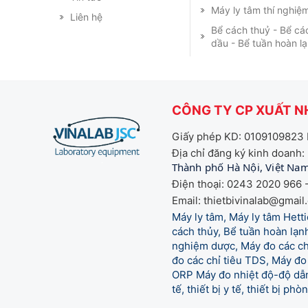
Máy ly tâm thí nghiệ
Liên hệ
Bể cách thuỷ - Bể cá
dầu - Bể tuần hoàn l
CÔNG TY CP XUẤT NH
Giấy phép KD: 0109109823 
Địa chỉ đăng ký kinh doanh:
Thành phố Hà Nội, Việt Na
Điện thoại: 0243 2020 966 -
Email: thietbivinalab@gmail
Máy ly tâm, Máy ly tâm Het
cách thủy, Bể tuần hoàn lạnh
nghiệm dược, Máy đo các chỉ
đo các chỉ tiêu TDS, Máy đo 
ORP Máy đo nhiệt độ-độ dẫn,
tế,
thiết bị y tế, thiết bị ph