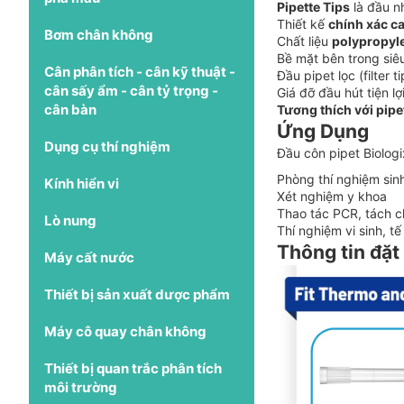
Pipette Tips
là đầu nh
Thiết kế
chính xác c
Bơm chân không
Chất liệu
polypropyl
Bề mặt bên trong siê
Cân phân tích - cân kỹ thuật -
Đầu pipet lọc (filter t
cân sấy ẩm - cân tỷ trọng -
Giá đỡ đầu hút tiện l
cân bàn
Tương thích với pip
Ứng Dụng
Dụng cụ thí nghiệm
Đầu côn pipet Biologi
Phòng thí nghiệm sinh
Kính hiển vi
Xét nghiệm y khoa
Thao tác PCR, tách 
Lò nung
Thí nghiệm vi sinh, t
Thông tin đặt
Máy cất nước
Thiết bị sản xuất dược phẩm
Máy cô quay chân không
Thiết bị quan trắc phân tích
môi trường