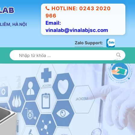
HOTLINE: 0243 2020
ALAB
966
Email:
LIÊM, HÀ NỘI
vinalab@vinalabjsc.com
Zalo Support: