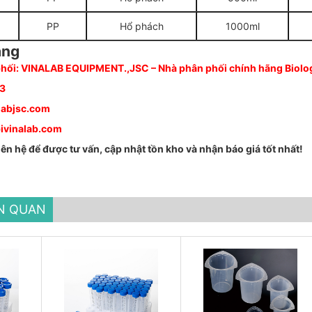
PP
Hổ phách
1000ml
àng
hối: VINALAB EQUIPMENT.,JSC – Nhà phân phối chính hãng Biologi
33
labjsc.com
ivinalab.com
iên hệ để được tư vấn, cập nhật tồn kho và nhận báo giá tốt nhất!
ÊN QUAN