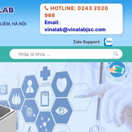
HOTLINE: 0243 2020
ALAB
966
Email:
LIÊM, HÀ NỘI
vinalab@vinalabjsc.com
Zalo Support: