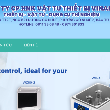
TY CP XNK VẬT TƯ THIẾT BỊ VIN
THIẾT BỊ - VẬT TƯ - DỤNG CỤ THÍ NGHIỆM
LÔ TT2E, NGÕ 521 ĐƯỜNG CỔ NHUẾ, PHƯỜNG CỔ NHUẾ 2, BẮC TỪ 
HOTLINE: 0911 33 68 48 - 0974 361833
IN TỨC
LIÊN HỆ