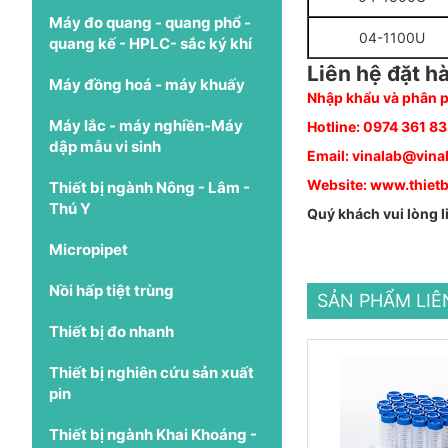
Máy đo quang - quang phổ -
04-1100U
quang kế - HPLC- sắc ký khí
Liên hệ đặt h
Máy đồng hoá - máy khuấy
Nhập khẩu và phân p
Máy lắc - máy nghiền-Máy
Hotline:
0974 361 8
dập mẫu vi sinh
Email:
vinalab@vina
Website:
www.thietb
Thiết bị ngành Nông - Lâm -
Thú Y
Quý khách vui lòng l
Micropipet
Nồi hấp tiệt trùng
SẢN PHẨM LI
Thiết bị đo nhanh
Thiết bị nghiên cứu sản xuất
pin
Thiết bị ngành Khai Khoáng -