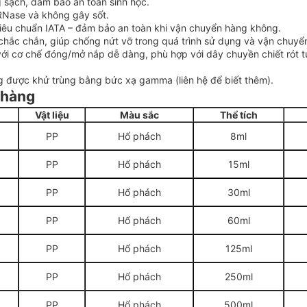
 sạch, đảm bảo an toàn sinh học.
Nase và không gây sốt.
 tiêu chuẩn IATA – đảm bảo an toàn khi vận chuyển hàng không.
chắc chắn, giúp chống nứt vỡ trong quá trình sử dụng và vận chuyể
với cơ chế đóng/mở nắp dễ dàng, phù hợp với dây chuyền chiết rót 
g được khử trùng bằng bức xạ gamma (liên hệ để biết thêm).
 hàng
Vật liệu
Màu sắc
Thể tích
PP
Hổ phách
8ml
PP
Hổ phách
15ml
PP
Hổ phách
30ml
PP
Hổ phách
60ml
PP
Hổ phách
125ml
PP
Hổ phách
250ml
PP
Hổ phách
500ml