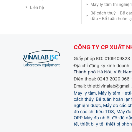
Máy ly tâm thí nghiệ
Liên hệ
Bể cách thuỷ - Bể cá
dầu - Bể tuần hoàn l
CÔNG TY CP XUẤT NH
Giấy phép KD: 0109109823 
Địa chỉ đăng ký kinh doanh:
Thành phố Hà Nội, Việt Na
Điện thoại: 0243 2020 966 -
Email: thietbivinalab@gmail
Máy ly tâm, Máy ly tâm Het
cách thủy, Bể tuần hoàn lạnh
nghiệm dược, Máy đo các chỉ
đo các chỉ tiêu TDS, Máy đo 
ORP Máy đo nhiệt độ-độ dẫn,
tế,
thiết bị y tế, thiết bị ph