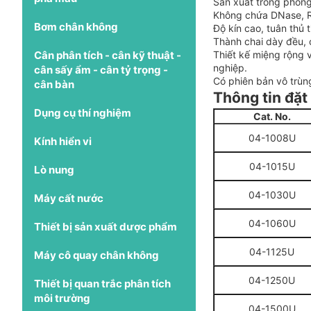
Sản xuất trong phòng
Không chứa DNase, R
Bơm chân không
Độ kín cao, tuân thủ
Thành chai dày đều, 
Cân phân tích - cân kỹ thuật -
Thiết kế miệng rộng 
nghiệp.
cân sấy ẩm - cân tỷ trọng -
Có phiên bản vô trùn
cân bàn
Thông tin đặt
Dụng cụ thí nghiệm
Cat. No.
04-1008U
Kính hiển vi
04-1015U
Lò nung
04-1030U
Máy cất nước
04-1060U
Thiết bị sản xuất dược phẩm
04-1125U
Máy cô quay chân không
04-1250U
Thiết bị quan trắc phân tích
môi trường
04-1500U