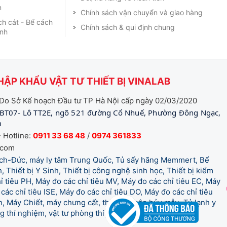
m
Chính sách vận chuyển và giao hàng
ch cát - Bể cách
Chính sách & qui định chung
ạnh
ẬP KHẨU VẬT TƯ THIẾT BỊ VINALAB
Do Sở Kế hoạch Đầu tư TP Hà Nội cấp ngày 02/03/2020
BT07- Lô TT2E, ngõ 521 đường Cổ Nhuế, Phường Đông Ngạc,
m
 Hotline:
0911 33 68 48
/
0974 361833
.com
tich-Đức, máy ly tâm Trung Quốc, Tủ sấy hãng Memmert, Bể
, Thiết bị Y Sinh, Thiết bị công nghệ sinh học, Thiết bị kiểm
 tiêu PH, Máy đo các chỉ tiêu MV, Máy đo các chỉ tiêu EC, Máy
các chỉ tiêu ISE, Máy đo các chỉ tiêu DO, Máy đo các chỉ tiêu
 Máy Chiết, máy chưng cất, thiết bị phân hủy mẫu, Tủ lạnh y
òng thí nghiệm, vật tư phòng thí nghiệm, vật tư y tế.