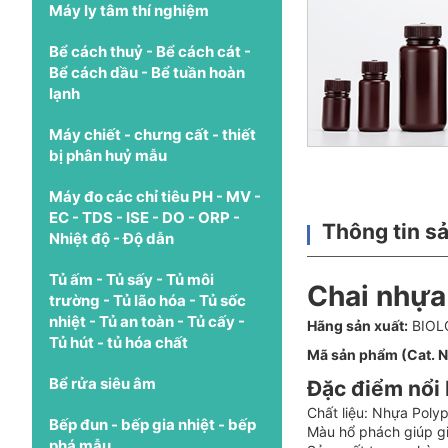
Máy ly tâm thí nghiệm
Bể cách thuỷ - Bể cách cát -
Bể cách dầu - Bể tuần hoàn
lạnh
Máy chiết - chưng cất - thiết
bị phân huỷ mẫu
Máy đo các chỉ tiêu PH - MV -
EC - TDS - ISE - DO - ORP -
Thông tin s
Nhiệt độ - Độ dẫn
Tủ ấm - Tủ sấy - Tủ môi
Chai nhựa
trường - Tủ lão hóa - Tủ sốc
nhiệt - Tủ an toàn - Tủ cấy -
Hãng sản xuất:
BIOLO
Tủ hút - tủ hóa chất
Mã sản phẩm (Cat. N
Bể rửa siêu âm
Đặc điểm nổi
Chất liệu: Nhựa Polyp
Bếp đun - bếp gia nhiệt - bếp
Màu hổ phách giúp gi
phá mẫu