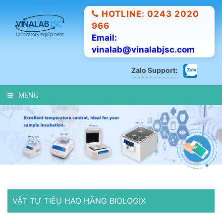
HOTLINE: 0243 2020
966
Email:
vinalab@vinalabjsc.com
Zalo Support:
MENU
VẬT TƯ TIÊU HAO HÃNG BIOLOGIX