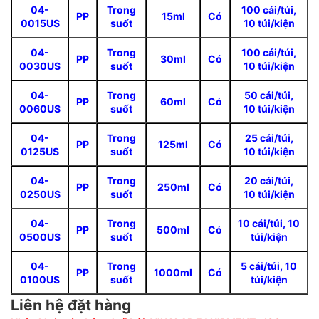
04-
Trong
100 cái/túi,
PP
15ml
Có
0015US
suốt
10 túi/kiện
04-
Trong
100 cái/túi,
PP
30ml
Có
0030US
suốt
10 túi/kiện
04-
Trong
50 cái/túi,
PP
60ml
Có
0060US
suốt
10 túi/kiện
04-
Trong
25 cái/túi,
PP
125ml
Có
0125US
suốt
10 túi/kiện
04-
Trong
20 cái/túi,
PP
250ml
Có
0250US
suốt
10 túi/kiện
04-
Trong
10 cái/túi, 10
PP
500ml
Có
0500US
suốt
túi/kiện
04-
Trong
5 cái/túi, 10
PP
1000ml
Có
0100US
suốt
túi/kiện
Liên hệ đặt hàng