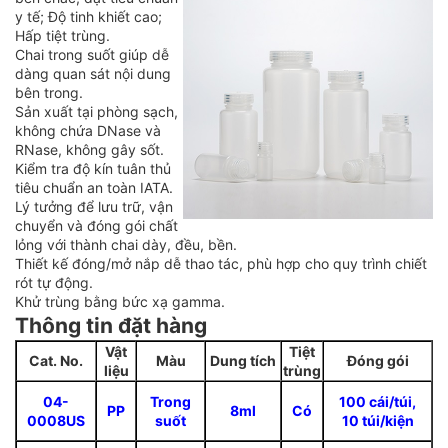
y tế; Độ tinh khiết cao;
Hấp tiệt trùng.
Chai trong suốt giúp dễ
dàng quan sát nội dung
bên trong.
Sản xuất tại phòng sạch,
không chứa DNase và
RNase, không gây sốt.
Kiểm tra độ kín tuân thủ
tiêu chuẩn an toàn IATA.
Lý tưởng để lưu trữ, vận
chuyển và đóng gói chất
lỏng với thành chai dày, đều, bền.
Thiết kế đóng/mở nắp dễ thao tác, phù hợp cho quy trình chiết
rót tự động.
Khử trùng bằng bức xạ gamma.
Thông tin đặt hàng
Vật
Tiệt
Cat. No.
Màu
Dung tích
Đóng gói
liệu
trùng
04-
Trong
100 cái/túi,
PP
8ml
Có
0008US
suốt
10 túi/kiện