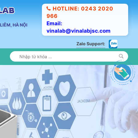
HOTLINE: 0243 2020
ALAB
966
Email:
LIÊM, HÀ NỘI
vinalab@vinalabjsc.com
Zalo Support: