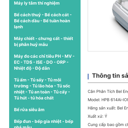
Máy ly tâm thí nghiệm
Bể cách thuỷ - Bể cách cát -
Bể cách dầu - Bể tuần hoàn
lạnh
Máy chiết - chưng cất - thiết
bị phân huỷ mẫu
Máy đo các chỉ tiêu PH - MV -
EC - TDS - ISE - DO - ORP -
Nhiệt độ - Độ dẫn
Thông tin s
Tủ ấm - Tủ sấy - Tủ môi
trường - Tủ lão hóa - Tủ sốc
Cân Phân Tích Bel E
nhiệt - Tủ an toàn - Tủ cấy -
Tủ hút - tủ hóa chất
Model: HPB 614Ai-I
Hãng sản xuất: Bel E
Bể rửa siêu âm
Xuất xứ: Ý
Bếp đun - bếp gia nhiệt - bếp
Cung cấp bao gồm ch
phá mẫu