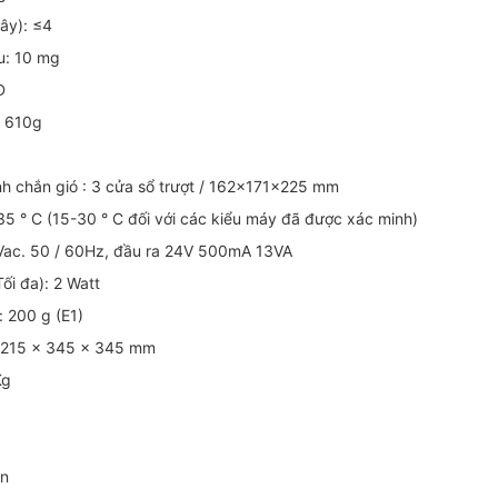
iây): ≤4
ểu: 10 mg
D
: 610g
ính chắn gió : 3 cửa sổ trượt / 162x171x225 mm
35 ° C (15-30 ° C đối với các kiểu máy đã được xác minh)
ac. 50 / 60Hz, đầu ra 24V 500mA 13VA
ối đa): 2 Watt
: 200 g (E1)
 215 x 345 x 345 mm
Kg
ẩn