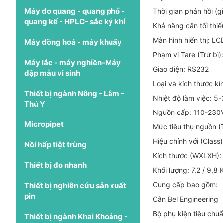
Máy đo quang - quang phổ -
Thời gian phản hồi (g
quang kế - HPLC- sắc ký khí
Khả năng cân tối thi
Màn hình hiển thị: LC
Máy đồng hoá - máy khuấy
Phạm vi Tare (Trừ bì)
Máy lắc - máy nghiền-Máy
Giao diện: RS232
dập mẫu vi sinh
Loại và kích thước k
Thiết bị ngành Nông - Lâm -
Nhiệt độ làm việc: 5-
Thú Y
Nguồn cấp: 110-230V
Micropipet
Mức tiêu thụ nguồn (T
Hiệu chỉnh với (Class)
Nồi hấp tiệt trùng
Kích thước (WXLXH):
Thiết bị đo nhanh
Khối lượng: 7,2 / 9,8 
Cung cấp bao gồm:
Thiết bị nghiên cứu sản xuất
pin
Cân Bel Engineering
Bộ phụ kiện tiêu chu
Thiết bị ngành Khai Khoáng -