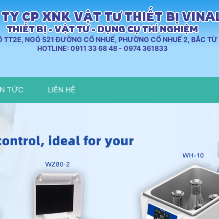
TY CP XNK VẬT TƯ THIẾT BỊ VIN
THIẾT BỊ - VẬT TƯ - DỤNG CỤ THÍ NGHIỆM
LÔ TT2E, NGÕ 521 ĐƯỜNG CỔ NHUẾ, PHƯỜNG CỔ NHUẾ 2, BẮC TỪ 
HOTLINE: 0911 33 68 48 - 0974 361833
IN TỨC
LIÊN HỆ