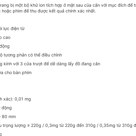
ang bị một bộ khử ion tích hợp ở mặt sau của cân với mục đích để t
hoặc phim để thu được kết quả chính xác nhất.
i lực điện từ
p cao
 động
ộ tương phản có thể điều chỉnh
g kính với 3 cửa trượt để dễ dàng lấy đồ đang cân
ựa cho bàn phím
nh xác): 0,01 mg
ự động
 Ø 80 mm
nếu trọng lượng ≤ 220g / 0,3mg từ 220g đến 310g / 0,35mg từ 310g 
g