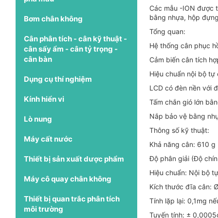
Các mẫu -ION được tr
bằng nhựa, hộp đựng 
Bơm chân không
Tổng quan:
Cân phân tích - cân kỹ thuật -
Hệ thống cân phục hồ
cân sấy ẩm - cân tỷ trọng -
cân bàn
Cảm biến cân tích hợ
Hiệu chuẩn nội bộ tự
Dụng cụ thí nghiệm
LCD có đèn nền với đ
Kính hiển vi
Tấm chắn gió lớn bằn
Nắp bảo vệ bằng nh
Lò nung
Thông số kỹ thuật:
Máy cất nước
Khả năng cân: 610 g
Thiết bị sản xuất dược phẩm
Độ phân giải (Độ chí
Hiệu chuẩn: Nội bộ t
Máy cô quay chân không
Kích thước đĩa cân:
Thiết bị quan trắc phân tích
Tính lặp lại: 0,1mg 
môi trường
Tuyến tính: ± 0,0005