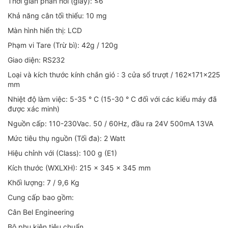
Thời gian phản hồi (giây): ≤6
Khả năng cân tối thiểu: 10 mg
Màn hình hiển thị: LCD
Phạm vi Tare (Trừ bì): 42g / 120g
Giao diện: RS232
Loại và kích thước kính chắn gió : 3 cửa sổ trượt / 162x171x225
mm
Nhiệt độ làm việc: 5-35 ° C (15-30 ° C đối với các kiểu máy đã
được xác minh)
Nguồn cấp: 110-230Vac. 50 / 60Hz, đầu ra 24V 500mA 13VA
Mức tiêu thụ nguồn (Tối đa): 2 Watt
Hiệu chỉnh với (Class): 100 g (E1)
Kích thước (WXLXH): 215 x 345 x 345 mm
Khối lượng: 7 / 9,6 Kg
Cung cấp bao gồm:
Cân Bel Engineering
Bộ phụ kiện tiêu chuẩn