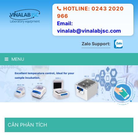
HOTLINE: 0243 2020
966
Email:
vinalab@vinalabjsc.com
Zalo Support:
MENU
CÂN PHÂN TÍCH