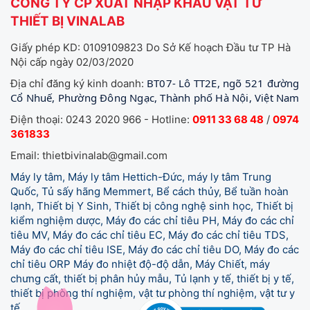
CÔNG TY CP XUẤT NHẬP KHẨU VẬT TƯ
THIẾT BỊ VINALAB
Giấy phép KD: 0109109823 Do Sở Kế hoạch Đầu tư TP Hà
Nội cấp ngày 02/03/2020
BT07- Lô TT2E, ngõ 521 đường
Địa chỉ đăng ký kinh doanh:
Cổ Nhuế, Phường Đông Ngạc, Thành phố Hà Nội, Việt Nam
Điện thoại: 0243 2020 966 - Hotline:
0911 33 68 48
/
0974
361833
Email: thietbivinalab@gmail.com
Máy ly tâm, Máy ly tâm Hettich-Đức, máy ly tâm Trung
Quốc, Tủ sấy hãng Memmert, Bể cách thủy, Bể tuần hoàn
lạnh, Thiết bị Y Sinh, Thiết bị công nghệ sinh học, Thiết bị
kiểm nghiệm dược, Máy đo các chỉ tiêu PH, Máy đo các chỉ
tiêu MV, Máy đo các chỉ tiêu EC, Máy đo các chỉ tiêu TDS,
Máy đo các chỉ tiêu ISE, Máy đo các chỉ tiêu DO, Máy đo các
chỉ tiêu ORP Máy đo nhiệt độ-độ dẫn, Máy Chiết, máy
chưng cất, thiết bị phân hủy mẫu, Tủ lạnh y tế,
thiết bị y tế,
thiết bị phòng thí nghiệm, vật tư phòng thí nghiệm, vật tư y
tế.