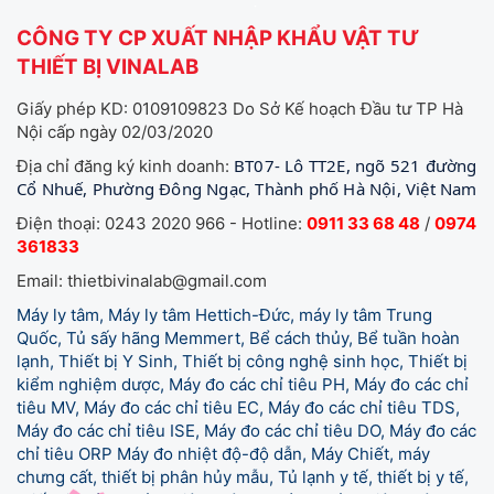
CÔNG TY CP XUẤT NHẬP KHẨU VẬT TƯ
THIẾT BỊ VINALAB
Giấy phép KD: 0109109823 Do Sở Kế hoạch Đầu tư TP Hà
Nội cấp ngày 02/03/2020
BT07- Lô TT2E, ngõ 521 đường
Địa chỉ đăng ký kinh doanh:
Cổ Nhuế, Phường Đông Ngạc, Thành phố Hà Nội, Việt Nam
Điện thoại: 0243 2020 966 - Hotline:
0911 33 68 48
/
0974
361833
Email: thietbivinalab@gmail.com
Máy ly tâm, Máy ly tâm Hettich-Đức, máy ly tâm Trung
Quốc, Tủ sấy hãng Memmert, Bể cách thủy, Bể tuần hoàn
lạnh, Thiết bị Y Sinh, Thiết bị công nghệ sinh học, Thiết bị
kiểm nghiệm dược, Máy đo các chỉ tiêu PH, Máy đo các chỉ
tiêu MV, Máy đo các chỉ tiêu EC, Máy đo các chỉ tiêu TDS,
Máy đo các chỉ tiêu ISE, Máy đo các chỉ tiêu DO, Máy đo các
chỉ tiêu ORP Máy đo nhiệt độ-độ dẫn, Máy Chiết, máy
chưng cất, thiết bị phân hủy mẫu, Tủ lạnh y tế,
thiết bị y tế,