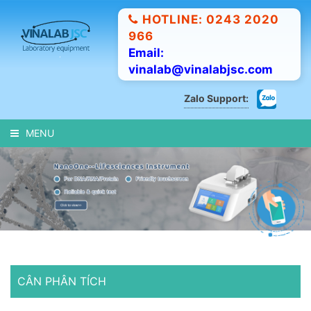
HOTLINE: 0243 2020
966
Email:
vinalab@vinalabjsc.com
Zalo Support:
MENU
CÂN PHÂN TÍCH