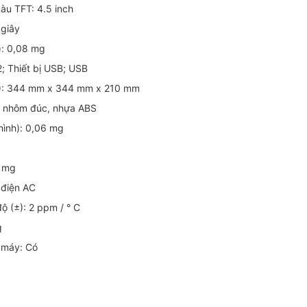
màu TFT: 4.5 inch
 giây
h): 0,08 mg
2; Thiết bị USB; USB
W): 344 mm x 344 mm x 210 mm
g nhôm đúc, nhựa ABS
 hình): 0,06 mg
2 mg
 điện AC
độ (±): 2 ppm / ° C
g
h máy: Có