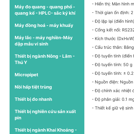
- Hiển thị: Màn hình 
Máy đo quang - quang phổ -
- Thời gian ổn định: 2
quang kế - HPLC- sắc ký khí
- Độ lặp lại (điển hìn
Máy đồng hoá - máy khuấy
- Cổng kết nối: RS23
Máy lắc - máy nghiền-Máy
- Kích thước (DxHx
dập mẫu vi sinh
- Cấu trúc thân: Bằn
Thiết bị ngành Nông - Lâm -
- Độ tuyến tính (điển
Thú Y
- Độ tuyến tính: 50 g
- Độ tuyến tính: ± 0.
Micropipet
- Nguồn điện: Nguồn
Nồi hấp tiệt trùng
- Độ chính xác nhiệt 
Thiết bị đo nhanh
- Độ phân giải: 0.1 m
- Thiết kế giữ vệ sin
Thiết bị nghiên cứu sản xuất
pin
Thiết bị ngành Khai Khoáng -