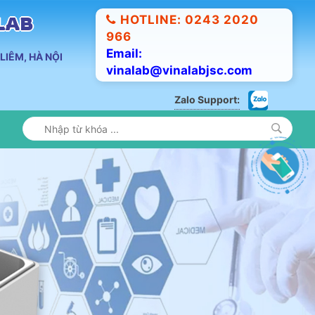
HOTLINE: 0243 2020
ALAB
966
Email:
LIÊM, HÀ NỘI
vinalab@vinalabjsc.com
Zalo Support: