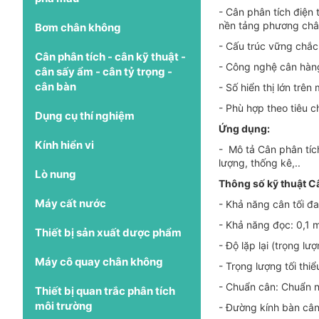
- Cân phân tích điện
nền tảng phương châm
Bơm chân không
- Cấu trúc vững chắc 
Cân phân tích - cân kỹ thuật -
- Công nghệ cân hàng
cân sấy ẩm - cân tỷ trọng -
cân bàn
- Số hiển thị lớn trê
- Phù hợp theo tiêu 
Dụng cụ thí nghiệm
Ứng dụng:
Kính hiển vi
- Mô tả Cân phân tíc
lượng, thống kê,..
Lò nung
Thông số kỹ thuật C
Máy cất nước
- Khả năng cân tối đa
- Khả năng đọc: 0,1 
Thiết bị sản xuất dược phẩm
- Độ lặp lại (trọng lư
Máy cô quay chân không
- Trọng lượng tối thiể
- Chuẩn cân: Chuẩn n
Thiết bị quan trắc phân tích
môi trường
- Đường kính bàn câ