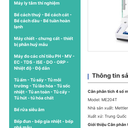
Máy ly tâm thí nghiệm
Bể cách thuỷ - Bể cách cát -
Bể cách dầu - Bể tuần hoàn
lạnh
Máy chiết - chưng cất - thiết
bị phân huỷ mẫu
Máy đo các chỉ tiêu PH - MV -
EC - TDS - ISE - DO - ORP -
Nhiệt độ - Độ dẫn
Thông tin s
Tủ ấm - Tủ sấy - Tủ môi
trường - Tủ lão hóa - Tủ sốc
Cân phân tích 4 số 
nhiệt - Tủ an toàn - Tủ cấy -
Tủ hút - tủ hóa chất
Model: ME204T
Nhà sản xuất: Mettler
Bể rửa siêu âm
Xuất xứ: Trung Quốc
Bếp đun - bếp gia nhiệt - bếp
Giới thiệu Cân phân 
phá mẫu