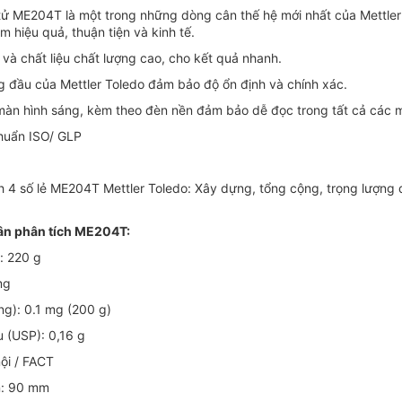
 tử ME204T là một trong những dòng cân thế hệ mới nhất của Mettler
 hiệu quả, thuận tiện và kinh tế.
và chất liệu chất lượng cao, cho kết quả nhanh.
 đầu của Mettler Toledo đảm bảo độ ổn định và chính xác.
n màn hình sáng, kèm theo đèn nền đảm bảo dễ đọc trong tất cả các m
chuẩn ISO/ GLP
h 4 số lẻ ME204T Mettler Toledo: Xây dựng, tổng cộng, trọng lượng 
ân phân tích ME204T:
: 220 g
mg
ợng): 0.1 mg (200 g)
u (USP): 0,16 g
ội / FACT
n: 90 mm