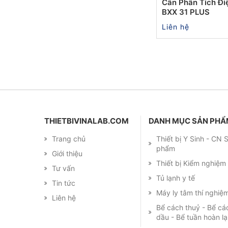
Cân Phân Tích Đi
BXX 31 PLUS
Liên hệ
THIETBIVINALAB.COM
DANH MỤC SẢN PH
Trang chủ
Thiết bị Y Sinh - CN
phẩm
Giới thiệu
Thiết bị Kiểm nghiệ
Tư vấn
Tủ lạnh y tế
Tin tức
Máy ly tâm thí nghiệ
Liên hệ
Bể cách thuỷ - Bể cá
dầu - Bể tuần hoàn l