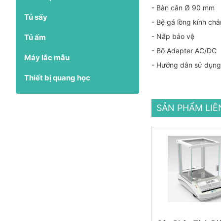
- Bàn cân Ø 90 mm
Tủ sấy
- Bệ gá lồng kính chắ
- Nắp bảo vệ
Tủ ấm
- Bộ Adapter AC/DC
Máy lắc mẫu
- Hướng dẫn sử dụng
Thiết bị quang học
SẢN PHẨM LI