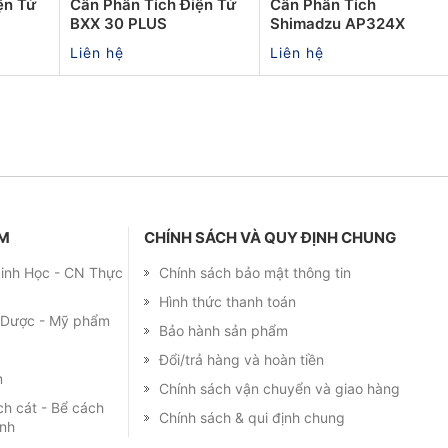
ện Tử
Cân Phân Tích Điện Tử
Cân Phân Tích
BXX 30 PLUS
Shimadzu AP324X
Liên hệ
Liên hệ
ẨM
CHÍNH SÁCH VÀ QUY ĐỊNH CHUNG
 Sinh Học - CN Thực
Chính sách bảo mật thông tin
Hình thức thanh toán
m Dược - Mỹ phẩm
Bảo hành sản phẩm
Đổi/trả hàng và hoàn tiền
m
Chính sách vận chuyển và giao hàng
ch cát - Bể cách
Chính sách & qui định chung
ạnh