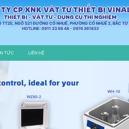
TY CP XNK VẬT TƯ THIẾT BỊ VIN
THIẾT BỊ - VẬT TƯ - DỤNG CỤ THÍ NGHIỆM
LÔ TT2E, NGÕ 521 ĐƯỜNG CỔ NHUẾ, PHƯỜNG CỔ NHUẾ 2, BẮC TỪ 
HOTLINE: 0911 33 68 48 - 0974 361833
IN TỨC
LIÊN HỆ