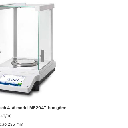
tích 4 số model ME204T bao gồm:
04T/00
i cao 235 mm