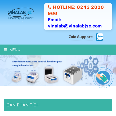
HOTLINE: 0243 2020
966
Email:
vinalab@vinalabjsc.com
Zalo Support:
MENU
CÂN PHÂN TÍCH