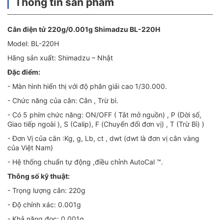
Thông tin sản phẩm
Cân điện tử 220g/0.001g Shimadzu BL-220H
Model: BL-220H
Hãng sản xuất: Shimadzu – Nhật
Đặc điểm:
- Màn hình hiển thị với độ phân giải cao 1/30.000.
- Chức năng của cân: Cân , Trừ bì.
- Có 5 phím chức năng: ON/OFF ( Tắt mở nguồn) , P (Dời số,
Giao tiếp ngoài ), S (Calip), F (Chuyển đổi đơn vị) , T (Trừ Bì) )
- Đơn Vị của cân :Kg, g, Lb, ct , dwt (dwt là đơn vị cân vàng
của Việt Nam)
- Hệ thống chuẩn tự động ,điều chỉnh AutoCal ™.
Thông số kỹ thuật:
- Trọng lượng cân: 220g
- Độ chính xác: 0.001g
- Khả năng đọc: 0.001g