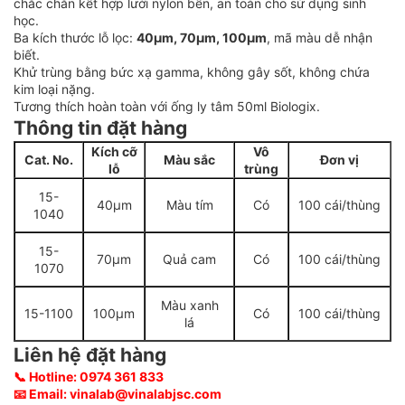
chắc chắn kết hợp lưới nylon bền, an toàn cho sử dụng sinh
học.
Ba kích thước lỗ lọc:
40μm, 70μm, 100μm
, mã màu dễ nhận
biết.
Khử trùng bằng bức xạ gamma, không gây sốt, không chứa
kim loại nặng.
Tương thích hoàn toàn với ống ly tâm 50ml Biologix.
Thông tin đặt hàng
Kích cỡ
Vô
Cat. No.
Màu sắc
Đơn vị
lỗ
trùng
15-
40μm
Màu tím
Có
100 cái/thùng
1040
15-
70μm
Quả cam
Có
100 cái/thùng
1070
Màu xanh
15-1100
100μm
Có
100 cái/thùng
lá
Liên hệ đặt hàng
📞 Hotline: 0974 361 833
📧 Email:
vinalab@vinalabjsc.com