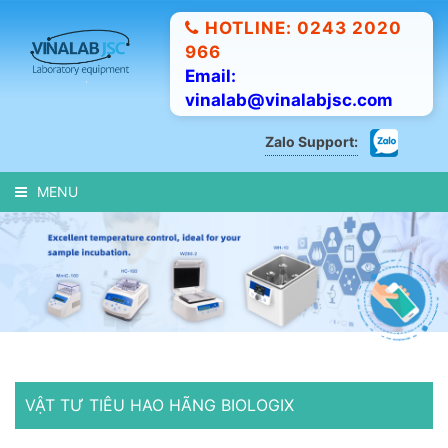
HOTLINE: 0243 2020
966
Email:
vinalab@vinalabjsc.com
Zalo Support:
MENU
VẬT TƯ TIÊU HAO HÃNG BIOLOGIX