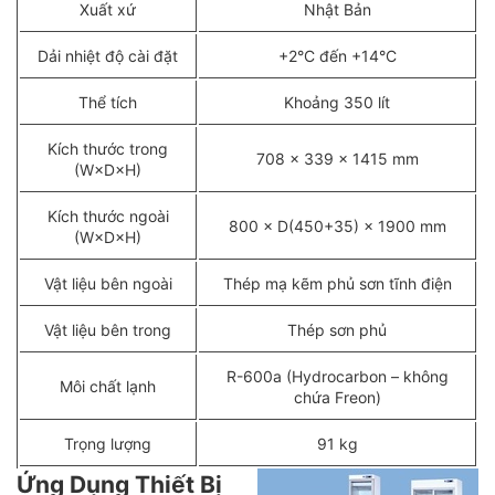
Xuất xứ
Nhật Bản
Dải nhiệt độ cài đặt
+2°C đến +14°C
Thể tích
Khoảng 350 lít
Kích thước trong
708 × 339 × 1415 mm
(W×D×H)
Kích thước ngoài
800 × D(450+35) × 1900 mm
(W×D×H)
Vật liệu bên ngoài
Thép mạ kẽm phủ sơn tĩnh điện
Vật liệu bên trong
Thép sơn phủ
R-600a (Hydrocarbon – không
Môi chất lạnh
chứa Freon)
Trọng lượng
91 kg
Ứng Dụng Thiết Bị