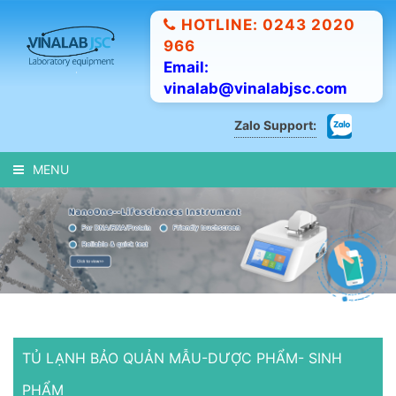
HOTLINE: 0243 2020
966
Email:
vinalab@vinalabjsc.com
Zalo Support:
MENU
TỦ LẠNH BẢO QUẢN MẪU-DƯỢC PHẨM- SINH
PHẨM