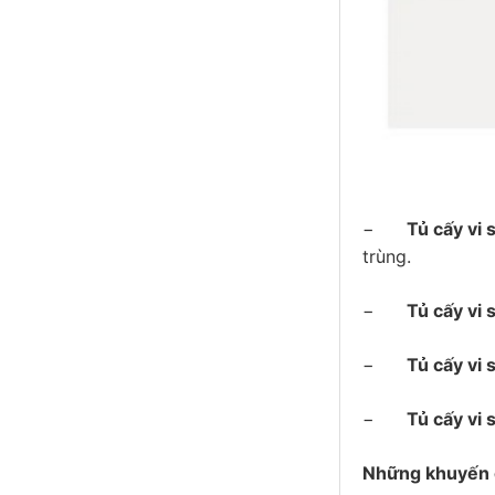
−
Tủ cấy vi 
trùng.
−
Tủ cấy vi 
−
Tủ cấy vi 
−
Tủ cấy vi 
Những khuyến cá