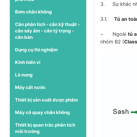
3.
Sự khác n
Bơm chân không
3.1.
Tủ an toà
Cân phân tích - cân kỹ thuật -
cân sấy ẩm - cân tỷ trọng -
−
Ngoài
tủ a
cân bàn
nhóm B2 (
Clas
Dụng cụ thí nghiệm
Kính hiển vi
Lò nung
Máy cất nước
Thiết bị sản xuất dược phẩm
Máy cô quay chân không
Thiết bị quan trắc phân tích
môi trường