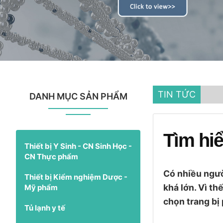
TIN TỨC
DANH MỤC SẢN PHẨM
Tìm hiể
Thiết bị Y Sinh - CN Sinh Học -
CN Thực phẩm
Có nhiều người
Thiết bị Kiểm nghiệm Dược -
khá lớn. Vì th
Mỹ phẩm
chọn trang bị
Tủ lạnh y tế