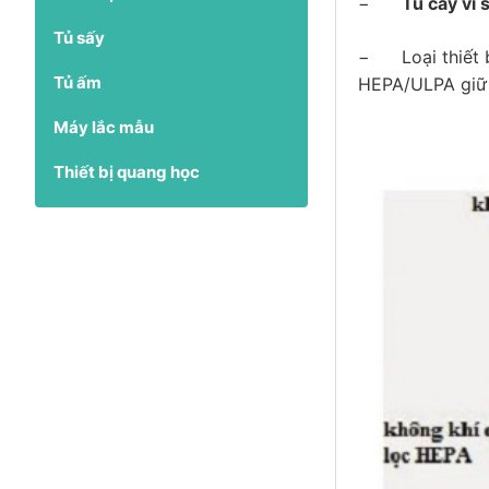
−
Tủ cấy vi 
Tủ sấy
−
Loại thiết
Tủ ấm
HEPA/ULPA giữ l
Máy lắc mẫu
Thiết bị quang học