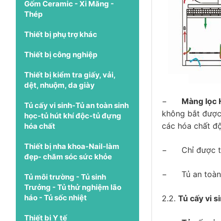
Gốm Ceramic - Xi Măng -
Thép
Thiết bị phụ trợ khác
Thiết bị công nghiệp
Thiết bị kiểm tra giấy, vải,
dệt, nhuộm, da giày
−
Màng lọc
Tủ cấy vi sinh-Tủ an toàn sinh
không bắt được 
học-tủ hút khí độc-tủ đựng
các hóa chất độ
hóa chất
Thiết bị nha khoa-Nail-làm
−
Chỉ được t
đẹp- chăm sóc sức khỏe
−
Tủ an toà
Tủ môi trường - Tủ sinh
Trưởng - Tủ thử nghiệm lão
háo - Tủ sốc nhiệt
2.2.
Tủ cấy vi s
Thiết bị Y tế