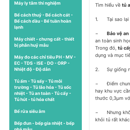
Máy ly tâm thí nghiệm
Tìm hiểu về
tủ 
Bể cách thuỷ - Bể cách cát -
1.
Tại sao lạ
Bể cách dầu - Bể tuần hoàn
lạnh
−
Bảo vệ an
Máy chiết - chưng cất - thiết
an toàn sinh họ
bị phân huỷ mẫu
Trong đó,
tủ cấ
dụng và mục tiê
Máy đo các chỉ tiêu PH - MV -
EC - TDS - ISE - DO - ORP -
Nhiệt độ - Độ dẫn
2.
Sự giống 
Tủ ấm - Tủ sấy - Tủ môi
−
Điểm chung
trường - Tủ lão hóa - Tủ sốc
hay khu vực cần
nhiệt - Tủ an toàn - Tủ cấy -
thước 0,3µm với
Tủ hút - tủ hóa chất
Bể rửa siêu âm
−
Nhưng khôn
khỏi tủ rất khá
Bếp đun - bếp gia nhiệt - bếp
phá mẫu