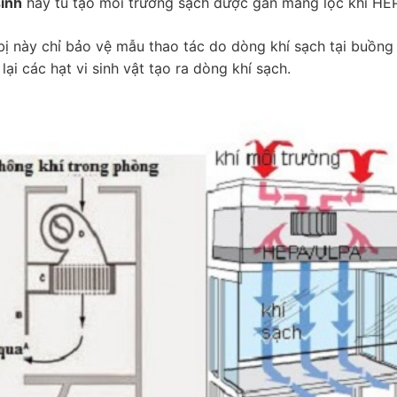
sinh
hay tủ tạo môi trường sạch được gắn màng lọc khí HEP
 bị này chỉ bảo vệ mẫu thao tác do dòng khí sạch tại buồn
ại các hạt vi sinh vật tạo ra dòng khí sạch.