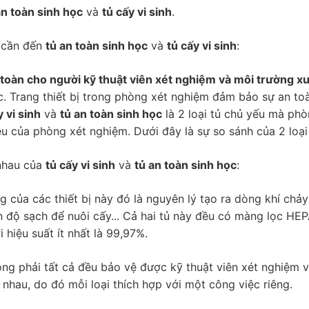
an toàn sinh học
và
tủ cấy vi sinh
.
i cần đến
tủ an toàn sinh học
và
tủ cấy vi sinh
:
 toàn cho người kỹ thuật viên xét nghiệm và môi trường 
c. Trang thiết bị trong phòng xét nghiệm đảm bảo sự an toà
y vi sinh
và
tủ an toàn sinh học
là 2 loại tủ chủ yếu mà ph
u của phòng xét nghiệm. Dưới đây là sự so sánh của 2 loại
nhau của
tủ cấy vi sinh
và
tủ an toàn sinh học
:
 của các thiết bị này đó là nguyên lý tạo ra dòng khí chả
 độ sạch để nuôi cấy... Cả hai tủ này đều có màng lọc HEPA 
 hiệu suất ít nhất là 99,97%.
g phải tất cả đều bảo vệ được kỹ thuật viên xét nghiệm v
c nhau, do đó mỗi loại thích hợp với một công việc riêng.