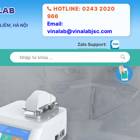
HOTLINE: 0243 2020
ALAB
966
Email:
LIÊM, HÀ NỘI
vinalab@vinalabjsc.com
Zalo Support: