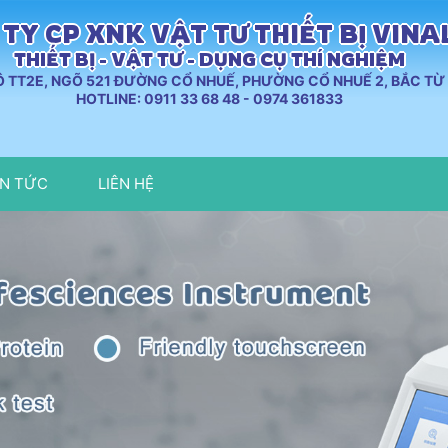
TY CP XNK VẬT TƯ THIẾT BỊ VIN
THIẾT BỊ - VẬT TƯ - DỤNG CỤ THÍ NGHIỆM
LÔ TT2E, NGÕ 521 ĐƯỜNG CỔ NHUẾ, PHƯỜNG CỔ NHUẾ 2, BẮC TỪ 
HOTLINE: 0911 33 68 48 - 0974 361833
IN TỨC
LIÊN HỆ