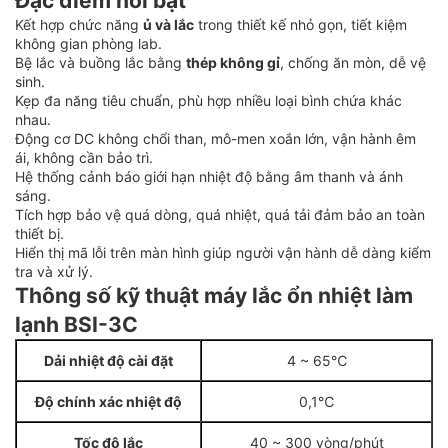
Đặc điểm nổi bật
Kết hợp chức năng
ủ và lắc
trong thiết kế nhỏ gọn, tiết kiệm
không gian phòng lab.
Bệ lắc và buồng lắc bằng
thép không gỉ
, chống ăn mòn, dễ vệ
sinh.
Kẹp đa năng tiêu chuẩn, phù hợp nhiều loại bình chứa khác
nhau.
Động cơ DC không chổi than, mô-men xoắn lớn, vận hành êm
ái, không cần bảo trì.
Hệ thống cảnh báo giới hạn nhiệt độ bằng âm thanh và ánh
sáng.
Tích hợp bảo vệ quá dòng, quá nhiệt, quá tải đảm bảo an toàn
thiết bị.
Hiển thị mã lỗi trên màn hình giúp người vận hành dễ dàng kiểm
tra và xử lý.
Thông số kỹ thuật máy lắc ổn nhiệt làm
lạnh BSI-3C
Dải nhiệt độ cài đặt
4 ~ 65℃
Độ chính xác nhiệt độ
0,1℃
Tốc độ lắc
40 ~ 300 vòng/phút