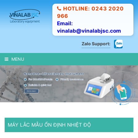
HOTLINE: 0243 2020
966
Email:
vinalab@vinalabjsc.com
Zalo Support:
MENU
MÁY LẮC MẪU ỔN ĐỊNH NHIỆT ĐỘ