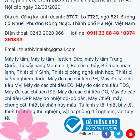
Giấy phép KD: 0109109823 Do Sở Kế hoạch Đầu tư TP Hà
Nội cấp ngày 02/03/2020
BT07- Lô TT2E, ngõ 521 đường
Địa chỉ đăng ký kinh doanh:
Cổ Nhuế, Phường Đông Ngạc, Thành phố Hà Nội, Việt Nam
Điện thoại: 0243 2020 966 - Hotline:
0911 33 68 48
/
0974
361833
Email: thietbivinalab@gmail.com
Máy ly tâm, Máy ly tâm Hettich-Đức, máy ly tâm Trung
Quốc, Tủ sấy hãng Memmert, Bể cách thủy, Bể tuần hoàn
lạnh, Thiết bị Y Sinh, Thiết bị công nghệ sinh học, Thiết bị
kiểm nghiệm dược, Máy đo các chỉ tiêu PH, Máy đo các chỉ
tiêu MV, Máy đo các chỉ tiêu EC, Máy đo các chỉ tiêu TDS,
Máy đo các chỉ tiêu ISE, Máy đo các chỉ tiêu DO, Máy đo các
chỉ tiêu ORP Máy đo nhiệt độ-độ dẫn, Máy Chiết, máy
chưng cất, thiết bị phân hủy mẫu, Tủ lạnh y tế,
thiết bị y tế,
thiết bị phòng thí nghiệm, vật tư phòng thí nghiệm, vật tư y
tế.
Follow Us: