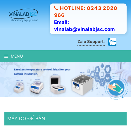
HOTLINE: 0243 2020
966
Email:
vinalab@vinalabjsc.com
Zalo Support:
MENU
MÁY ĐO ĐỂ BÀN