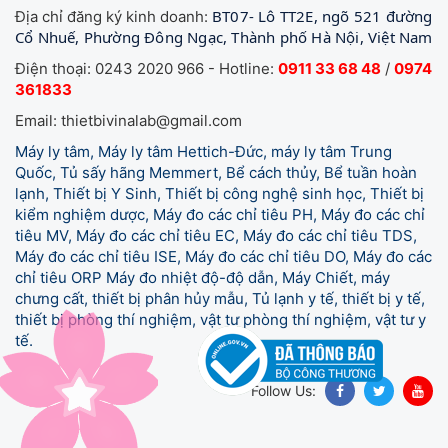
BT07- Lô TT2E, ngõ 521 đường
Địa chỉ đăng ký kinh doanh:
Cổ Nhuế, Phường Đông Ngạc, Thành phố Hà Nội, Việt Nam
Điện thoại: 0243 2020 966 - Hotline:
0911 33 68 48
/
0974
361833
Email: thietbivinalab@gmail.com
Máy ly tâm, Máy ly tâm Hettich-Đức, máy ly tâm Trung
Quốc, Tủ sấy hãng Memmert, Bể cách thủy, Bể tuần hoàn
lạnh, Thiết bị Y Sinh, Thiết bị công nghệ sinh học, Thiết bị
kiểm nghiệm dược, Máy đo các chỉ tiêu PH, Máy đo các chỉ
tiêu MV, Máy đo các chỉ tiêu EC, Máy đo các chỉ tiêu TDS,
Máy đo các chỉ tiêu ISE, Máy đo các chỉ tiêu DO, Máy đo các
chỉ tiêu ORP Máy đo nhiệt độ-độ dẫn, Máy Chiết, máy
chưng cất, thiết bị phân hủy mẫu, Tủ lạnh y tế,
thiết bị y tế,
thiết bị phòng thí nghiệm, vật tư phòng thí nghiệm, vật tư y
tế.
Follow Us: