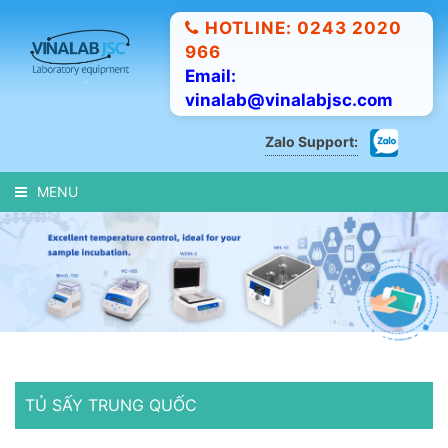
HOTLINE: 0243 2020
966
Email:
vinalab@vinalabjsc.com
Zalo Support:
MENU
TỦ SẤY TRUNG QUỐC