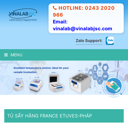
HOTLINE: 0243 2020
966
Email:
vinalab@vinalabjsc.com
Zalo Support:
MENU
TỦ SẤY HÃNG FRANCE ETUVES-PHÁP