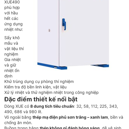
XUE490
phù hợp
với hầu
hết các
ứng dụng
nhiệt như:
Sấy khô
mẫu và
vật liệu thí
nghiệm
Gia nhiệt
và giữ
nhiệt ổn
định
Khử trùng dụng cụ phòng thí nghiệm
Kiểm tra độ bền linh kiện, vật liệu
Xử lý nhiệt và thử nghiệm nhiệt trong công nghiệp
Đặc điểm thiết kế nổi bật
Dòng XUE có
8 dung tích tiêu chuẩn
: 32, 58, 112, 225, 343,
490, 686 và 980 lít.
Vỏ ngoài bằng
thép mạ điện phủ sơn trắng – xanh lam
, bền và
chống ăn mòn.
Buồng trong bằng
thép không gỉ đánh bóng sáng
, dễ vệ sinh.