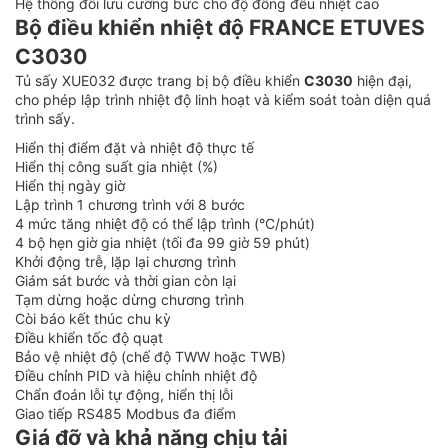
Hệ thống đối lưu cưỡng bức cho độ đồng đều nhiệt cao
Bộ điều khiển nhiệt độ FRANCE ETUVES
C3030
Tủ sấy XUE032 được trang bị bộ điều khiển
C3030
hiện đại,
cho phép lập trình nhiệt độ linh hoạt và kiểm soát toàn diện quá
trình sấy.
Hiển thị điểm đặt và nhiệt độ thực tế
Hiển thị công suất gia nhiệt (%)
Hiển thị ngày giờ
Lập trình 1 chương trình với 8 bước
4 mức tăng nhiệt độ có thể lập trình (°C/phút)
4 bộ hẹn giờ gia nhiệt (tối đa 99 giờ 59 phút)
Khởi động trễ, lặp lại chương trình
Giám sát bước và thời gian còn lại
Tạm dừng hoặc dừng chương trình
Còi báo kết thúc chu kỳ
Điều khiển tốc độ quạt
Bảo vệ nhiệt độ (chế độ TWW hoặc TWB)
Điều chỉnh PID và hiệu chỉnh nhiệt độ
Chẩn đoán lỗi tự động, hiển thị lỗi
Giao tiếp RS485 Modbus đa điểm
Giá đỡ và khả năng chịu tải