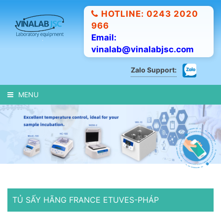
HOTLINE: 0243 2020
966
Email:
vinalab@vinalabjsc.com
Zalo Support:
MENU
TỦ SẤY HÃNG FRANCE ETUVES-PHÁP