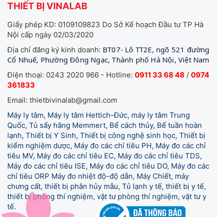
THIẾT BỊ VINALAB
Giấy phép KD: 0109109823 Do Sở Kế hoạch Đầu tư TP Hà
Nội cấp ngày 02/03/2020
BT07- Lô TT2E, ngõ 521 đường
Địa chỉ đăng ký kinh doanh:
Cổ Nhuế, Phường Đông Ngạc, Thành phố Hà Nội, Việt Nam
Điện thoại: 0243 2020 966 - Hotline:
0911 33 68 48
/
0974
361833
Email: thietbivinalab@gmail.com
Máy ly tâm, Máy ly tâm Hettich-Đức, máy ly tâm Trung
Quốc, Tủ sấy hãng Memmert, Bể cách thủy, Bể tuần hoàn
lạnh, Thiết bị Y Sinh, Thiết bị công nghệ sinh học, Thiết bị
kiểm nghiệm dược, Máy đo các chỉ tiêu PH, Máy đo các chỉ
tiêu MV, Máy đo các chỉ tiêu EC, Máy đo các chỉ tiêu TDS,
Máy đo các chỉ tiêu ISE, Máy đo các chỉ tiêu DO, Máy đo các
chỉ tiêu ORP Máy đo nhiệt độ-độ dẫn, Máy Chiết, máy
chưng cất, thiết bị phân hủy mẫu, Tủ lạnh y tế,
thiết bị y tế,
thiết bị phòng thí nghiệm, vật tư phòng thí nghiệm, vật tư y
tế.