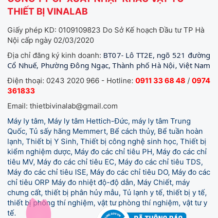
THIẾT BỊ VINALAB
Giấy phép KD: 0109109823 Do Sở Kế hoạch Đầu tư TP Hà
Nội cấp ngày 02/03/2020
BT07- Lô TT2E, ngõ 521 đường
Địa chỉ đăng ký kinh doanh:
Cổ Nhuế, Phường Đông Ngạc, Thành phố Hà Nội, Việt Nam
Điện thoại: 0243 2020 966 - Hotline:
0911 33 68 48
/
0974
361833
Email: thietbivinalab@gmail.com
Máy ly tâm, Máy ly tâm Hettich-Đức, máy ly tâm Trung
Quốc, Tủ sấy hãng Memmert, Bể cách thủy, Bể tuần hoàn
lạnh, Thiết bị Y Sinh, Thiết bị công nghệ sinh học, Thiết bị
kiểm nghiệm dược, Máy đo các chỉ tiêu PH, Máy đo các chỉ
tiêu MV, Máy đo các chỉ tiêu EC, Máy đo các chỉ tiêu TDS,
Máy đo các chỉ tiêu ISE, Máy đo các chỉ tiêu DO, Máy đo các
chỉ tiêu ORP Máy đo nhiệt độ-độ dẫn, Máy Chiết, máy
chưng cất, thiết bị phân hủy mẫu, Tủ lạnh y tế,
thiết bị y tế,
thiết bị phòng thí nghiệm, vật tư phòng thí nghiệm, vật tư y
tế.