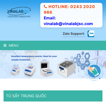
HOTLINE: 0243 2020
966
Email:
vinalab@vinalabjsc.com
Zalo Support:
MENU
TỦ SẤY TRUNG QUỐC