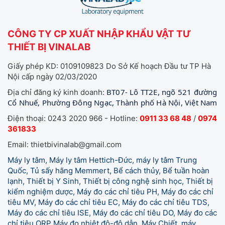
CÔNG TY CP XUẤT NHẬP KHẨU VẬT TƯ
THIẾT BỊ VINALAB
Giấy phép KD: 0109109823 Do Sở Kế hoạch Đầu tư TP Hà
Nội cấp ngày 02/03/2020
BT07- Lô TT2E, ngõ 521 đường
Địa chỉ đăng ký kinh doanh:
Cổ Nhuế, Phường Đông Ngạc, Thành phố Hà Nội, Việt Nam
Điện thoại: 0243 2020 966 - Hotline:
0911 33 68 48
/
0974
361833
Email: thietbivinalab@gmail.com
Máy ly tâm, Máy ly tâm Hettich-Đức, máy ly tâm Trung
Quốc, Tủ sấy hãng Memmert, Bể cách thủy, Bể tuần hoàn
lạnh, Thiết bị Y Sinh, Thiết bị công nghệ sinh học, Thiết bị
kiểm nghiệm dược, Máy đo các chỉ tiêu PH, Máy đo các chỉ
tiêu MV, Máy đo các chỉ tiêu EC, Máy đo các chỉ tiêu TDS,
Máy đo các chỉ tiêu ISE, Máy đo các chỉ tiêu DO, Máy đo các
chỉ tiêu ORP Máy đo nhiệt độ-độ dẫn, Máy Chiết, máy