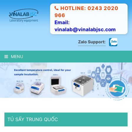
HOTLINE: 0243 2020
966
Email:
vinalab@vinalabjsc.com
Zalo Support:
MENU
TỦ SẤY TRUNG QUỐC