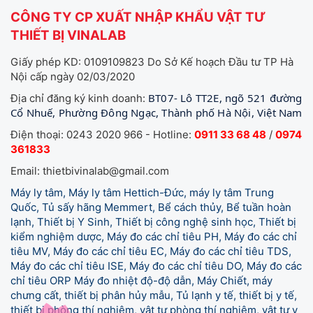
CÔNG TY CP XUẤT NHẬP KHẨU VẬT TƯ
THIẾT BỊ VINALAB
Giấy phép KD: 0109109823 Do Sở Kế hoạch Đầu tư TP Hà
Nội cấp ngày 02/03/2020
BT07- Lô TT2E, ngõ 521 đường
Địa chỉ đăng ký kinh doanh:
Cổ Nhuế, Phường Đông Ngạc, Thành phố Hà Nội, Việt Nam
Điện thoại: 0243 2020 966 - Hotline:
0911 33 68 48
/
0974
361833
Email: thietbivinalab@gmail.com
Máy ly tâm, Máy ly tâm Hettich-Đức, máy ly tâm Trung
Quốc, Tủ sấy hãng Memmert, Bể cách thủy, Bể tuần hoàn
lạnh, Thiết bị Y Sinh, Thiết bị công nghệ sinh học, Thiết bị
kiểm nghiệm dược, Máy đo các chỉ tiêu PH, Máy đo các chỉ
tiêu MV, Máy đo các chỉ tiêu EC, Máy đo các chỉ tiêu TDS,
Máy đo các chỉ tiêu ISE, Máy đo các chỉ tiêu DO, Máy đo các
chỉ tiêu ORP Máy đo nhiệt độ-độ dẫn, Máy Chiết, máy
chưng cất, thiết bị phân hủy mẫu, Tủ lạnh y tế,
thiết bị y tế,
thiết bị phòng thí nghiệm, vật tư phòng thí nghiệm, vật tư y