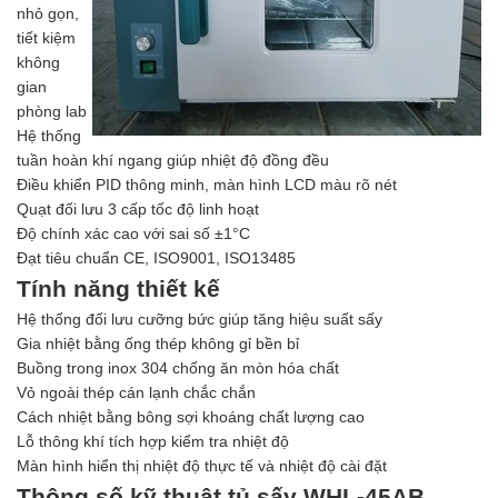
nhỏ gọn,
tiết kiệm
không
gian
phòng lab
Hệ thống
tuần hoàn khí ngang giúp nhiệt độ đồng đều
Điều khiển PID thông minh, màn hình LCD màu rõ nét
Quạt đối lưu 3 cấp tốc độ linh hoạt
Độ chính xác cao với sai số ±1°C
Đạt tiêu chuẩn CE, ISO9001, ISO13485
Tính năng thiết kế
Hệ thống đối lưu cưỡng bức giúp tăng hiệu suất sấy
Gia nhiệt bằng ống thép không gỉ bền bỉ
Buồng trong inox 304 chống ăn mòn hóa chất
Vỏ ngoài thép cán lạnh chắc chắn
Cách nhiệt bằng bông sợi khoáng chất lượng cao
Lỗ thông khí tích hợp kiểm tra nhiệt độ
Màn hình hiển thị nhiệt độ thực tế và nhiệt độ cài đặt
Thông số kỹ thuật tủ sấy WHL-45AB