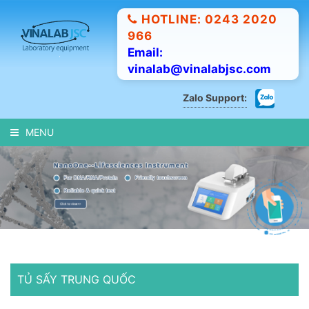
HOTLINE: 0243 2020
966
Email:
vinalab@vinalabjsc.com
Zalo Support:
MENU
TỦ SẤY TRUNG QUỐC