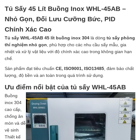
Tủ Sấy 45 Lít Buồng Inox WHL-45AB –
Nhỏ Gọn, Đối Lưu Cưỡng Bức, PID
Chính Xác Cao
Tủ sấy WHL-45AB 45 lít buồng inox 304
là dòng
tủ sấy phòng
thí nghiệm nhỏ gọn
, phù hợp cho các nhu cầu sấy mẫu, gia
nhiệt và xử lý vật liệu với độ chính xác cao trong không gian hạn
chế.
Sản phẩm đạt tiêu chuẩn
CE, ISO9001, ISO13485
, đảm bảo chất
lượng, độ bền và an toàn trong quá trình sử dụng.
Ưu điểm nổi bật của tủ sấy WHL-45AB
Buồng
inox 304
cao cấp,
chống ăn
mòn và dễ
vệ sinh
Thiết kế