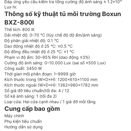
6
Đáp ứng yêu cầu kiểm tra tổng cường độ ánh sáng ≥ 1.2×10
Lux·hr.
Thông số kỹ thuật tủ môi trường Boxun
BXZ-800I
Thể tích: 800 lít
Dải nhiệt độ: 0–70 °C (tùy chế độ độ ẩm/ánh sáng)
Độ phân giải nhiệt độ: 0.1 °C
Dao động nhiệt độ ở 25 °C: ±0.5 °C
Độ đồng đều nhiệt độ ở 25 °C: ±1 °C
Phạm vi độ ẩm: 30–95% RH (dao động ±3%)
Cường độ ánh sáng: 0–10.000 Lux (sai số ±500 Lux)
Công suất: 3450 W
Thời gian mỗi phân đoạn: 1–9999 giờ
Kích thước trong (W×D×H): 1200×610×1100 mm
Kích thước ngoài (W×D×H): 1362×980×1782 mm
Số giá đỡ tiêu chuẩn/tối đa: 4 / 12
Số kệ ánh sáng: 1 (tối đa 2)
Loại cửa: Hai cửa cạnh nhau / 1 giá đỡ mỗi tầng
Cung cấp bao gồm
Máy chính
Phụ kiện tiêu chuẩn
Hướng dẫn sử dụng