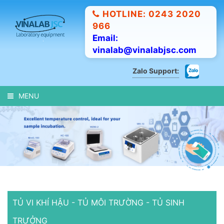
HOTLINE: 0243 2020
966
Email:
vinalab@vinalabjsc.com
Zalo Support:
MENU
TỦ VI KHÍ HẬU - TỦ MÔI TRƯỜNG - TỦ SINH
TRƯỞNG