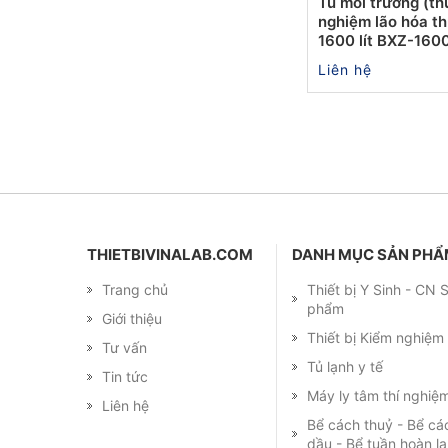
Tủ môi trường (th
nghiệm lão hóa t
1600 lít BXZ-160
Liên hệ
THIETBIVINALAB.COM
DANH MỤC SẢN PH
Trang chủ
Thiết bị Y Sinh - CN
phẩm
Giới thiệu
Thiết bị Kiểm nghiệ
Tư vấn
Tủ lạnh y tế
Tin tức
Máy ly tâm thí nghiệ
Liên hệ
Bể cách thuỷ - Bể cá
dầu - Bể tuần hoàn l