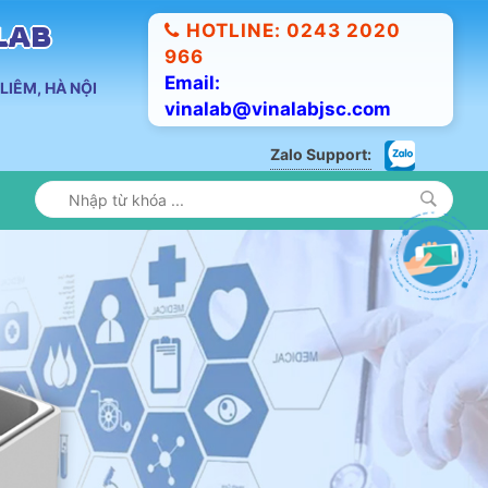
HOTLINE: 0243 2020
ALAB
966
Email:
LIÊM, HÀ NỘI
vinalab@vinalabjsc.com
Zalo Support: