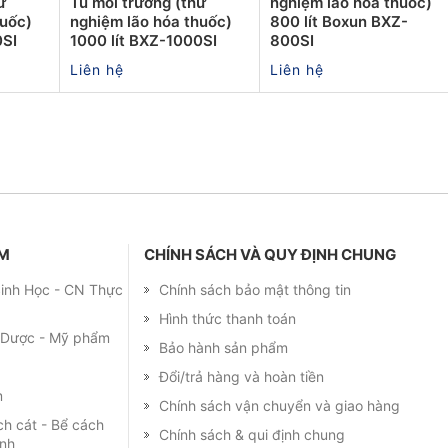
ử
Tủ môi trường (thử
nghiệm lão hóa thuốc)
huốc)
nghiệm lão hóa thuốc)
800 lít Boxun BXZ-
0SI
1000 lít BXZ-1000SI
800SI
Liên hệ
Liên hệ
ẨM
CHÍNH SÁCH VÀ QUY ĐỊNH CHUNG
 Sinh Học - CN Thực
Chính sách bảo mật thông tin
Hình thức thanh toán
m Dược - Mỹ phẩm
Bảo hành sản phẩm
Đổi/trả hàng và hoàn tiền
m
Chính sách vận chuyển và giao hàng
ch cát - Bể cách
Chính sách & qui định chung
ạnh