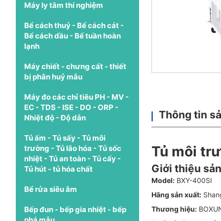
Máy ly tâm thí nghiệm
Bể cách thuỷ - Bể cách cát -
Bể cách dầu - Bể tuần hoàn
lạnh
Máy chiết - chưng cất - thiết
bị phân huỷ mẫu
Máy đo các chỉ tiêu PH - MV -
EC - TDS - ISE - DO - ORP -
Thông tin s
Nhiệt độ - Độ dẫn
Tủ ấm - Tủ sấy - Tủ môi
Tủ môi tr
trường - Tủ lão hóa - Tủ sốc
nhiệt - Tủ an toàn - Tủ cấy -
Giới thiệu sả
Tủ hút - tủ hóa chất
Model:
BXY-400SI
Bể rửa siêu âm
Hãng sản xuất:
Shang
Bếp đun - bếp gia nhiệt - bếp
Thương hiệu:
BOXU
phá mẫu