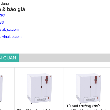
ử dụng
n & báo giá
JSC
33
alabjsc.com
bivinalab.com
ÊN QUAN
Tủ môi trường (thử