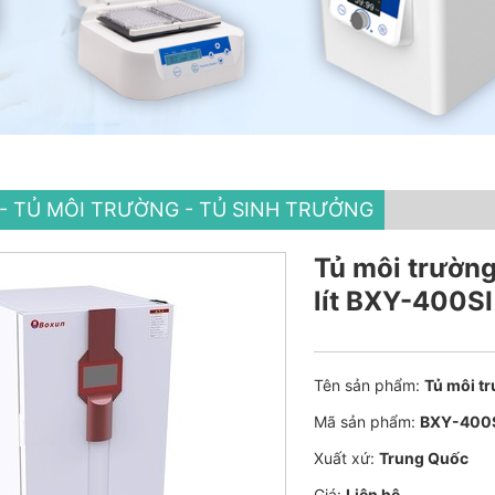
U - TỦ MÔI TRƯỜNG - TỦ SINH TRƯỞNG
Tủ môi trường
lít BXY-400SI
Tên sản phẩm:
Tủ môi t
Mã sản phẩm:
BXY-400
Xuất xứ:
Trung Quốc
Giá:
Liên hệ