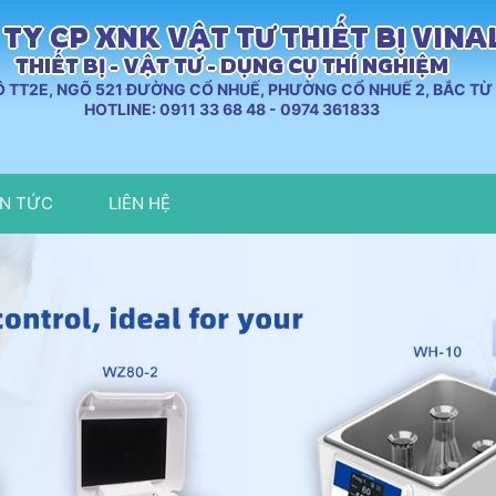
TY CP XNK VẬT TƯ THIẾT BỊ VIN
THIẾT BỊ - VẬT TƯ - DỤNG CỤ THÍ NGHIỆM
LÔ TT2E, NGÕ 521 ĐƯỜNG CỔ NHUẾ, PHƯỜNG CỔ NHUẾ 2, BẮC TỪ 
HOTLINE: 0911 33 68 48 - 0974 361833
IN TỨC
LIÊN HỆ