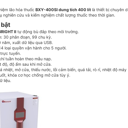
hiệm lão hóa thuốc
BXY-400SI dung tích 400 lít
là thiết bị chuyên 
ụ nghiên cứu và kiểm nghiệm chất lượng thuốc theo thời gian.
 bật
BRIGHT II
tự động bù đắp theo môi trường.
nh: 30 phân đoạn, 99 chu kỳ.
0 năm, xuất dữ liệu qua USB.
14 loại quyền vận hành cho 5 người.
 trực tuyến.
 khí tuần hoàn theo mẫu nạp.
t độ, độ ẩm sau khi mở cửa.
 nhiệt, mở cửa, thiếu nước, lỗi cảm biến, quá tải, rò rỉ, nhiệt độ máy
suốt, khóa cơ học chống mở cửa tùy ý.
ữ liệu.