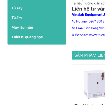
Tài liệu hướng dẫn s
Tủ sấy
Liên hệ tư vấ
Vinalab Equipment 
Tủ ấm
📞 Hotline:
09743618
Máy lắc mẫu
📧 Email:
vinalab@vin
🌐 Website:
www.thiet
Thiết bị quang học
SẢN PHẨM LI