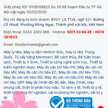
Giấy phép KD: 0109109823 Do Sở Kế hoạch Đầu tư TP Hà
Nội cấp ngày 02/03/2020
BT07- Lô TT2E, ngõ 521 đường
Địa chỉ đăng ký kinh doanh:
Cổ Nhuế, Phường Đông Ngạc, Thành phố Hà Nội, Việt Nam
Điện thoại: 0243 2020 966 - Hotline:
0911 33 68 48
/
0974
361833
Email: thietbivinalab@gmail.com
Máy ly tâm, Máy ly tâm Hettich-Đức, máy ly tâm Trung
Quốc, Tủ sấy hãng Memmert, Bể cách thủy, Bể tuần hoàn
lạnh, Thiết bị Y Sinh, Thiết bị công nghệ sinh học, Thiết bị
kiểm nghiệm dược, Máy đo các chỉ tiêu PH, Máy đo các chỉ
tiêu MV, Máy đo các chỉ tiêu EC, Máy đo các chỉ tiêu TDS,
Máy đo các chỉ tiêu ISE, Máy đo các chỉ tiêu DO, Máy đo các
chỉ tiêu ORP Máy đo nhiệt độ-độ dẫn, Máy Chiết, máy
chưng cất, thiết bị phân hủy mẫu, Tủ lạnh y tế,
thiết bị y tế,
thiết bị phòng thí nghiệm, vật tư phòng thí nghiệm, vật tư y
tế.