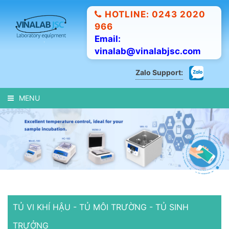
HOTLINE: 0243 2020
966
Email:
vinalab@vinalabjsc.com
Zalo Support:
MENU
TỦ VI KHÍ HẬU - TỦ MÔI TRƯỜNG - TỦ SINH
TRƯỞNG