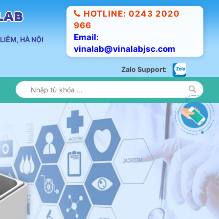
HOTLINE: 0243 2020
ALAB
966
Email:
LIÊM, HÀ NỘI
vinalab@vinalabjsc.com
Zalo Support: