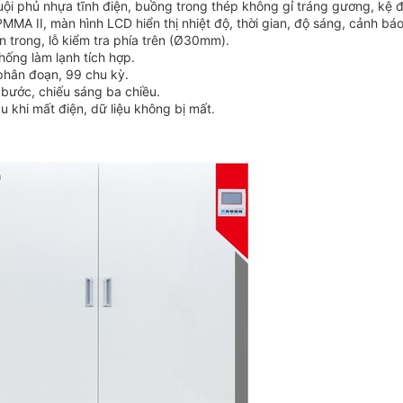
i phủ nhựa tĩnh điện, buồng trong thép không gỉ tráng gương, kệ đi
MMA II, màn hình LCD hiển thị nhiệt độ, thời gian, độ sáng, cảnh báo
 trong, lỗ kiểm tra phía trên (Ø30mm).
hống làm lạnh tích hợp.
 phân đoạn, 99 chu kỳ.
 bước, chiếu sáng ba chiều.
 khi mất điện, dữ liệu không bị mất.