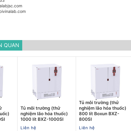
33
alabjsc.com
bivinalab.com
ÊN QUAN
Tủ môi trường (thử
ử
Tủ môi trường (thử
nghiệm lão hóa thuốc)
huốc)
nghiệm lão hóa thuốc)
800 lít Boxun BXZ-
0SI
1000 lít BXZ-1000SI
800SI
Liên hệ
Liên hệ