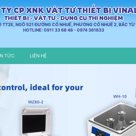
TY CP XNK VẬT TƯ THIẾT BỊ VIN
THIẾT BỊ - VẬT TƯ - DỤNG CỤ THÍ NGHIỆM
LÔ TT2E, NGÕ 521 ĐƯỜNG CỔ NHUẾ, PHƯỜNG CỔ NHUẾ 2, BẮC TỪ 
HOTLINE: 0911 33 68 48 - 0974 361833
IN TỨC
LIÊN HỆ