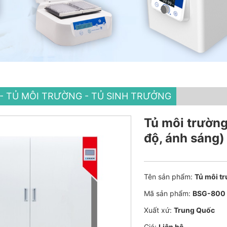
U - TỦ MÔI TRƯỜNG - TỦ SINH TRƯỞNG
Tủ môi trường
độ, ánh sáng)
Tên sản phẩm:
Tủ môi tr
Mã sản phẩm:
BSG-800
Xuất xứ:
Trung Quốc
Giá:
Liên hệ