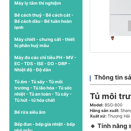
Máy ly tâm thí nghiệm
Bể cách thuỷ - Bể cách cát -
Bể cách dầu - Bể tuần hoàn
lạnh
Máy chiết - chưng cất - thiết
bị phân huỷ mẫu
Máy đo các chỉ tiêu PH - MV -
EC - TDS - ISE - DO - ORP -
Nhiệt độ - Độ dẫn
Thông tin s
Tủ ấm - Tủ sấy - Tủ môi
trường - Tủ lão hóa - Tủ sốc
nhiệt - Tủ an toàn - Tủ cấy -
Tủ môi trư
Tủ hút - tủ hóa chất
Model:
BSG-800
Hãng sản xuất:
Shang
Bể rửa siêu âm
Xuất xứ:
Thượng Hải 
Bếp đun - bếp gia nhiệt - bếp
🔹 Tính năng
phá mẫu