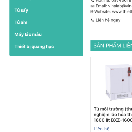
📞 Hotline:
09743618
📧 Email:
vinalab@vin
Tủ sấy
🌐 Website:
www.thiet
📞 Liên hệ ngay
Tủ ấm
Máy lắc mẫu
SẢN PHẨM LI
Thiết bị quang học
Tủ môi trường (th
nghiệm lão hóa t
1600 lít BXZ-160
Liên hệ