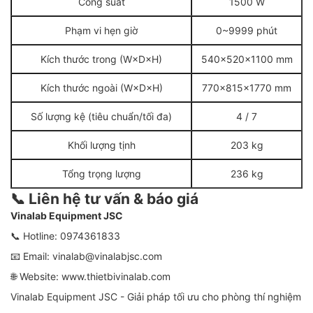
Công suất
1500 W
Phạm vi hẹn giờ
0~9999 phút
Kích thước trong (W×D×H)
540×520×1100 mm
Kích thước ngoài (W×D×H)
770×815×1770 mm
Số lượng kệ (tiêu chuẩn/tối đa)
4 / 7
Khối lượng tịnh
203 kg
Tổng trọng lượng
236 kg
📞 Liên hệ tư vấn & báo giá
Vinalab Equipment JSC
📞 Hotline:
0974361833
📧 Email:
vinalab@vinalabjsc.com
🌐 Website:
www.thietbivinalab.com
Vinalab Equipment JSC - Giải pháp tối ưu cho phòng thí nghiệm