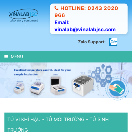
HOTLINE: 0243 2020
966
Email:
vinalab@vinalabjsc.com
Zalo Support:
MENU
TỦ VI KHÍ HẬU - TỦ MÔI TRƯỜNG - TỦ SINH
TRƯỞNG