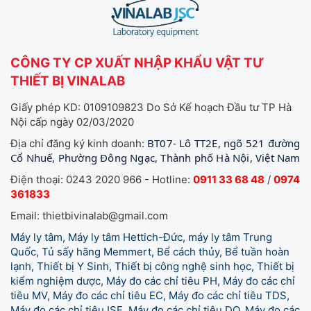
CÔNG TY CP XUẤT NHẬP KHẨU VẬT TƯ
THIẾT BỊ VINALAB
Giấy phép KD: 0109109823 Do Sở Kế hoạch Đầu tư TP Hà
Nội cấp ngày 02/03/2020
BT07- Lô TT2E, ngõ 521 đường
Địa chỉ đăng ký kinh doanh:
Cổ Nhuế, Phường Đông Ngạc, Thành phố Hà Nội, Việt Nam
Điện thoại: 0243 2020 966 - Hotline:
0911 33 68 48
/
0974
361833
Email: thietbivinalab@gmail.com
Máy ly tâm, Máy ly tâm Hettich-Đức, máy ly tâm Trung
Quốc, Tủ sấy hãng Memmert, Bể cách thủy, Bể tuần hoàn
lạnh, Thiết bị Y Sinh, Thiết bị công nghệ sinh học, Thiết bị
kiểm nghiệm dược, Máy đo các chỉ tiêu PH, Máy đo các chỉ
tiêu MV, Máy đo các chỉ tiêu EC, Máy đo các chỉ tiêu TDS,
Máy đo các chỉ tiêu ISE, Máy đo các chỉ tiêu DO, Máy đo các